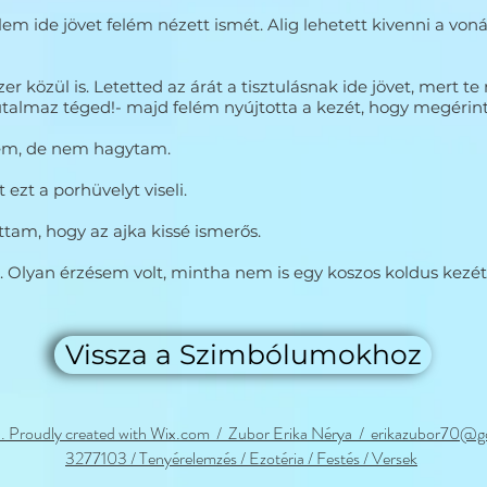
lem ide jövet felém nézett ismét. Alig lehetett kivenni a voná
r közül is. Letetted az árát a tisztulásnak ide jövet, mert
talmaz téged!- majd felém nyújtotta a kezét, hogy megérint
őlem, de nem hagytam.
 ezt a porhüvelyt viseli.
tam, hogy az ajka kissé ismerős.
át. Olyan érzésem volt, mintha nem is egy koszos koldus kez
Vissza a Szimbólumokhoz
 Proudly created with Wix.com / Zubor Erika Nérya / erikazubor70@g
3277103 / Tenyérelemzés
/ Ezotéria / Festés / Versek