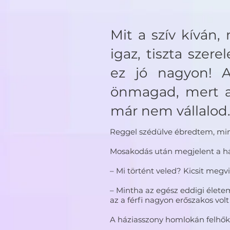
Mit a szív kíván,
igaz, tiszta szer
ez jó nagyon! A
önmagad, mert a 
már nem vállalod
Reggel szédülve ébredtem, minth
Mosakodás után megjelent a há
– Mi történt veled? Kicsit megvi
– Mintha az egész eddigi élete
az a férfi nagyon erőszakos vol
A háziasszony homlokán felhők