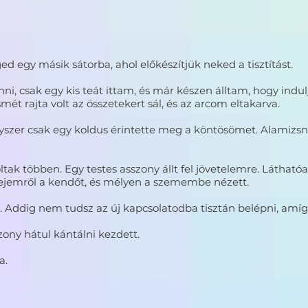
éged egy másik sátorba, ahol előkészítjük neked a tisztítást.
i, csak egy kis teát ittam, és már készen álltam, hogy indu
ét rajta volt az összetekert sál, és az arcom eltakarva.
szer csak egy koldus érintette meg a köntösömet. Alamizsn
ak többen. Egy testes asszony állt fel jövetelemre. Láthatóa
fejemről a kendőt, és mélyen a szemembe nézett.
. Addig nem tudsz az új kapcsolatodba tisztán belépni, amíg
zony hátul kántálni kezdett.
a.