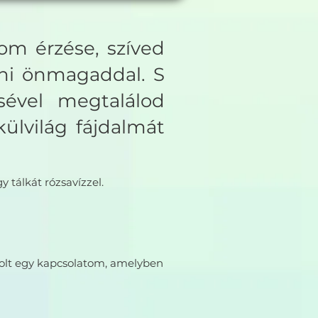
lom érzése, szíved
ülni önmagaddal. S
sével megtalálod
ülvilág fájdalmát
 tálkát rózsavízzel.
Volt egy kapcsolatom, amelyben