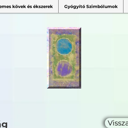
emes kövek és ékszerek
Gyógyító Szimbólumok
ág
Vissz