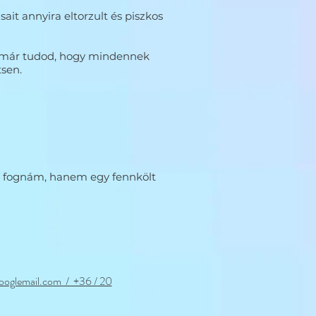
sait annyira eltorzult és piszkos
 te már tudod, hogy mindennek
sen.
ét fognám, hanem egy fennkölt
ooglemail.com / +36 / 20