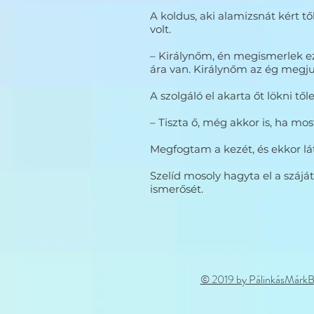
A koldus, aki alamizsnát kért tő
volt.
– Királynőm, én megismerlek eze
ára van. Királynőm az ég megju
A szolgáló el akarta őt lökni t
– Tiszta ő, még akkor is, ha most
Megfogtam a kezét, és ekkor lát
Szelíd mosoly hagyta el a száj
ismerősét.
© 2019 by PálinkásMárkB.