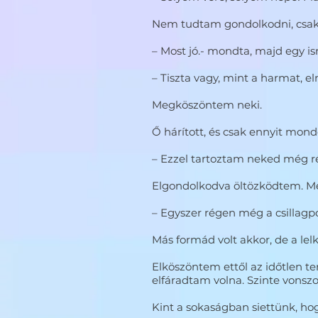
Nem tudtam gondolkodni, csak 
– Most jó.- mondta, majd egy i
– Tiszta vagy, mint a harmat, el
Megköszöntem neki.
Ő hárított, és csak ennyit mond
– Ezzel tartoztam neked még ré
Elgondolkodva öltözködtem. M
– Egyszer régen még a csillagpo
Más formád volt akkor, de a lel
Elköszöntem ettől az időtlen te
elfáradtam volna. Szinte vonsz
Kint a sokaságban siettünk, ho