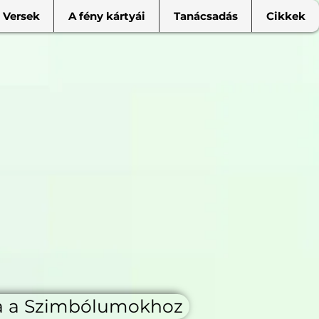
Versek
A fény kártyái
Tanácsadás
Cikkek
a a Szimbólumokhoz