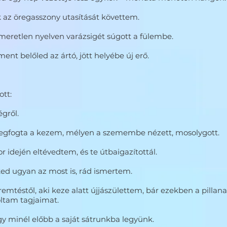
az öregasszony utasítását követtem.
smeretlen nyelven varázsigét súgott a fülembe.
ment belőled az ártó, jött helyébe új erő.
ott:
gről.
egfogta a kezem, mélyen a szemembe nézett, mosolygott.
r idején eltévedtem, és te útbaigazítottál.
ked ugyan az most is, rád ismertem.
remtéstől, aki keze alatt újjászülettem, bár ezekben a pill
oltam tagjaimat.
gy minél előbb a saját sátrunkba legyünk.