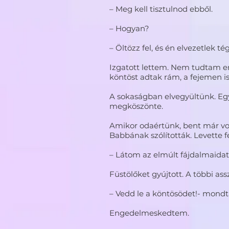
– Meg kell tisztulnod ebből.
– Hogyan?
– Öltözz fel, és én elvezetlek t
Izgatott lettem. Nem tudtam enn
köntöst adtak rám, a fejemen ism
A sokaságban elvegyültünk. Egy
megköszönte.
Amikor odaértünk, bent már volt
Babbának szólították. Levette 
– Látom az elmúlt fájdalmaidat
Füstölőket gyújtott. A többi ass
– Vedd le a köntösödet!- mondt
Engedelmeskedtem.