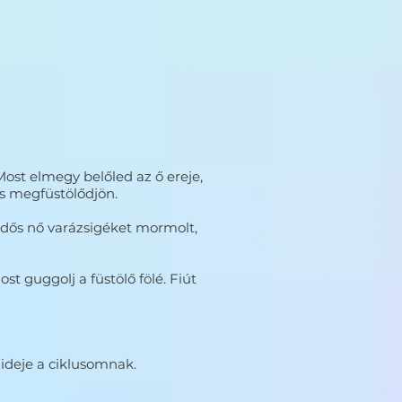
ost elmegy belőled az ő ereje,
 is megfüstölődjön.
idős nő varázsigéket mormolt,
st guggolj a füstölő fölé. Fiút
 ideje a ciklusomnak.