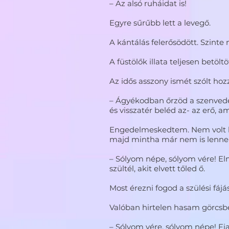
– Az alsó ruháidat is!
Egyre sűrűbb lett a levegő.
A kántálás felerősödött. Szinte
A füstölők illata teljesen betöltö
Az idős asszony ismét szólt ho
– Ágyékodban őrzöd a szenvedés
és visszatér beléd az- az erő, a
Engedelmeskedtem. Nem volt ke
majd mintha már nem is lenne it
– Sólyom népe, sólyom vére! Elme
szültél, akit elvett tőled ő.
Most érezni fogod a szülési fájás
Valóban hirtelen hasam görcsbe 
– Sólyom vére, sólyom népe! F