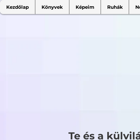
Kezdőlap
Könyvek
Képeim
Ruhák
N
Te és a külvil