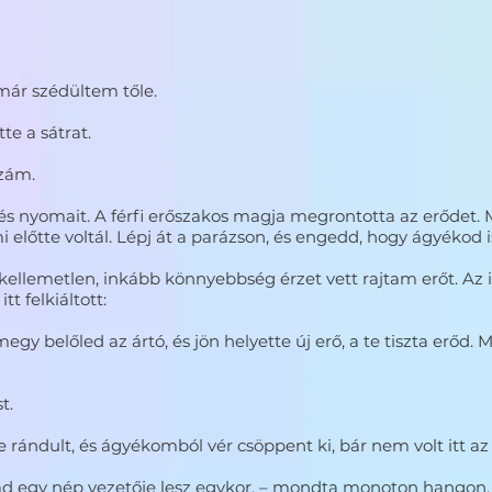
 már szédültem tőle.
tte a sátrat.
zzám.
 nyomait. A férfi erőszakos magja megrontotta az erődet. M
mi előtte voltál. Lépj át a parázson, és engedd, hogy ágyékod
llemetlen, inkább könnyebbség érzet vett rajtam erőt. Az 
t felkiáltott:
gy belőled az ártó, és jön helyette új erő, a te tiszta erőd. Mo
t.
rándult, és ágyékomból vér csöppent ki, bár nem volt itt az
iad egy nép vezetője lesz egykor. – mondta monoton hangon.