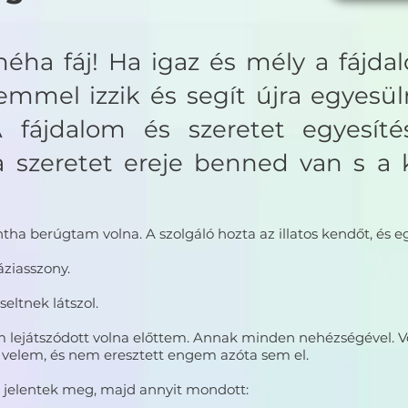
 néha fáj! Ha igaz és mély a fájda
elemmel izzik és segít újra egyes
 fájdalom és szeretet egyesíté
szeretet ereje benned van s a k
.
a berúgtam volna. A szolgáló hozta az illatos kendőt, és egy
ziasszony.
seltnek látszol.
m lejátszódott volna előttem. Annak minden nehézségével. 
t velem, és nem eresztett engem azóta sem el.
 jelentek meg, majd annyit mondott: