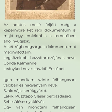
Az adatok mellé feljött még a
képernyőre két régi dokumentum is,
majd egy emléktábla a temetőben,
ahol nyugszik.
A két régi megsárgult dokumentumot
megnyitottam.
Legközelebbi hozzátartozójának neve:
Gonda Kálmánné
Leánykori neve: Lászlófi Erzsébet.
Igen mondtam szinte félhangosan,
valóban ez nagyanyám neve.
Szakmája: kerékgyártó.
Lakik: Pusztapó Glaser bérgazdaság.
Sebesülése: nyaklövés.
Úgy van mondtam félhangosan.