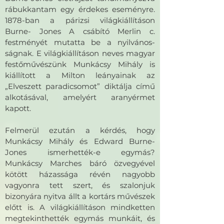
rábukkantam egy érdekes eseményre.
1878-ban a párizsi világkiállításon
Burne- Jones A csábító Merlin c.
festményét mutatta be a nyilvános-
ságnak. E világkiállításon neves magyar
festőművészünk Munkácsy Mihály is
kiállított a Milton leányainak az
„Elveszett paradicsomot” diktálja című
alkotásával, amelyért aranyérmet
kapott.
Felmerül ezután a kérdés, hogy
Munkácsy Mihály és Edward Burne-
Jones ismerhették-e egymás?
Munkácsy Marches báró özvegyével
kötött házassága révén nagyobb
vagyonra tett szert, és szalonjuk
bizonyára nyitva állt a kortárs művészek
előtt is. A világkiállításon mindketten
megtekinthették egymás munkáit, és