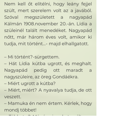
Nem kell őt elítélni, hogy leány fejjel
szült, mert szerelem volt az a javából.
Szóval megszületett a nagyapád
Kálmán 1908.november 20.-án. Lídia a
szüleinél talált menedéket. Nagyapád
nőtt, már három éves volt, amikor ki
tudja, mit történt…- majd elhallgatott.
– Mi történt?-sürgettem.
– Hát Lídia kútba ugrott, és meghalt.
Nagyapád pedig ott maradt a
nagyszüleire, az öreg Gondáékra.
– Miért ugrott a kútba?
– Miért, miért? A nyavalya tudja, de ott
veszett.
– Mamuka én nem értem. Kérlek, hogy
mondj többet!
– Többet….? Már így is sokat szóltam.-
majd befelé gondolkodott, és ismét
megszólalt. – Ki tudja talán nem is