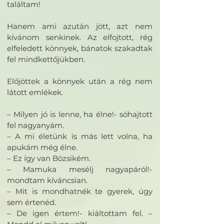
találtam!
Hanem ami azután jött, azt nem
kívánom senkinek. Az elfojtott, rég
elfeledett könnyek, bánatok szakadtak
fel mindkettőjükben.
Előjöttek a könnyek után a rég nem
látott emlékek.
– Milyen jó is lenne, ha élne!- sóhajtott
fel nagyanyám.
– A mi életünk is más lett volna, ha
apukám még élne.
– Ez így van Bözsikém.
– Mamuka mesélj nagyapáról!-
mondtam kíváncsian.
– Mit is mondhatnék te gyerek, úgy
sem értenéd.
– De igen értem!- kiáltottam fel. –