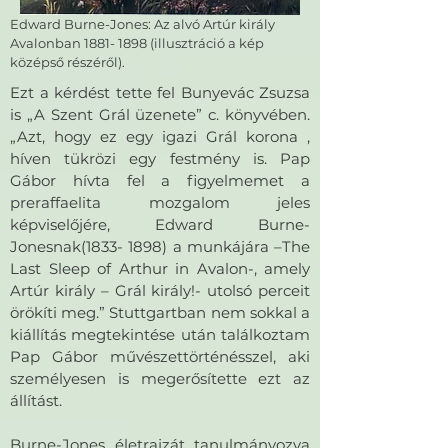
Edward Burne-Jones: Az alvó Artúr király
Avalonban
1881- 1898
(illusztráció a kép
középső részéről).
Ezt a kérdést tette fel Bunyevác Zsuzsa
is „A Szent Grál üzenete” c. könyvében.
„Azt, hogy ez egy igazi Grál korona ,
híven tükrözi egy festmény is. Pap
Gábor hívta fel a figyelmemet a
preraffaelita mozgalom jeles
képviselőjére, Edward Burne-
Jonesnak(1833- 1898) a munkájára –The
Last Sleep of Arthur in Avalon-, amely
Artúr király – Grál király!- utolsó perceit
örökíti meg.” Stuttgartban nem sokkal a
kiállítás megtekintése után találkoztam
Pap Gábor művészettörténésszel, aki
személyesen is megerősítette ezt az
állítást.
Burne-Jones életrajzát tanulmányozva