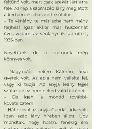
feltűnő volt, mert csak szekér járt arra
felé. Aznap a szomszéd lány meglátott
a kertben, és elkezdett csúfolni:
– Te vénlány, te már soha nem mégy
férjhez! Igaz akkor már huszonhat
éves voltam, az vénlánynak számított,
1935-ben.
Nevettünk, de a szemünk még
könnyes volt.
– Nagyapád, -nekem Kálmán,- árva
gyerek volt. Az apja nem vállalta fel,
vagy ki tudja. Az anyja leány fejjel
szülte, de ez nem neked való történet.
– De igen is mondd tovább!-
követelőztem.
– Hát szóval az anyja Gonda Lídia volt.
Igen szép lány hírében állott. Úgy
mondták, hogy hosszú fenékig érő
vastag szőke hajfonata volt, és nagy