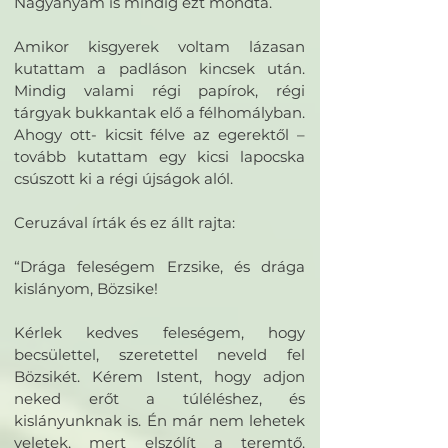
Nagyanyám is mindig ezt mondta.
Amikor kisgyerek voltam lázasan
kutattam a padláson kincsek után.
Mindig valami régi papírok, régi
tárgyak bukkantak elő a félhomályban.
Ahogy ott- kicsit félve az egerektől –
tovább kutattam egy kicsi lapocska
csúszott ki a régi újságok alól.
Ceruzával írták és ez állt rajta:
“Drága feleségem Erzsike, és drága
kislányom, Bözsike!
Kérlek kedves feleségem, hogy
becsülettel, szeretettel neveld fel
Bözsikét. Kérem Istent, hogy adjon
neked erőt a túléléshez, és
kislányunknak is. Én már nem lehetek
veletek, mert elszólít a teremtő.