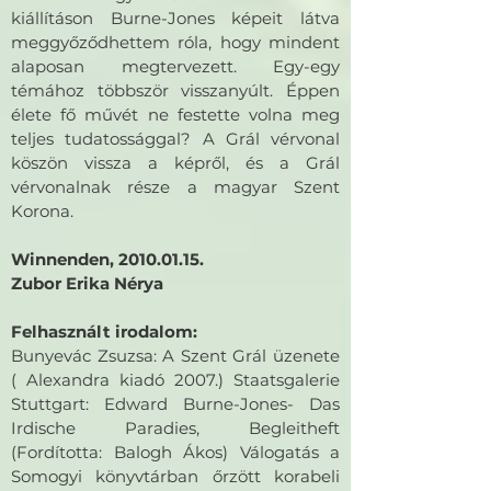
kiállításon Burne-Jones képeit látva
meggyőződhettem róla, hogy mindent
alaposan megtervezett. Egy-egy
témához többször visszanyúlt. Éppen
élete fő művét ne festette volna meg
teljes tudatossággal? A Grál vérvonal
köszön vissza a képről, és a Grál
vérvonalnak része a magyar Szent
Korona.
Winnenden,
2010.01.15
.
Zubor Erika Nérya
Felhasznált irodalom:
Bunyevác Zsuzsa: A Szent Grál üzenete
( Alexandra kiadó 2007.) Staatsgalerie
Stuttgart: Edward Burne-Jones- Das
Irdische Paradies, Begleitheft
(Fordította: Balogh Ákos) Válogatás a
Somogyi könyvtárban őrzött korabeli