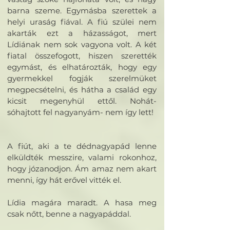
barna szeme. Egymásba szerettek a
helyi uraság fiával. A fiú szülei nem
akarták ezt a házasságot, mert
Lídiának nem sok vagyona volt. A két
fiatal összefogott, hiszen szerették
egymást, és elhatározták, hogy egy
gyermekkel fogják szerelmüket
megpecsételni, és hátha a család egy
kicsit megenyhül ettől. Nohát-
sóhajtott fel nagyanyám- nem így lett!
A fiút, aki a te dédnagyapád lenne
elküldték messzire, valami rokonhoz,
hogy józanodjon. Ám amaz nem akart
menni, így hát erővel vitték el.
Lídia magára maradt. A hasa meg
csak nőtt, benne a nagyapáddal.