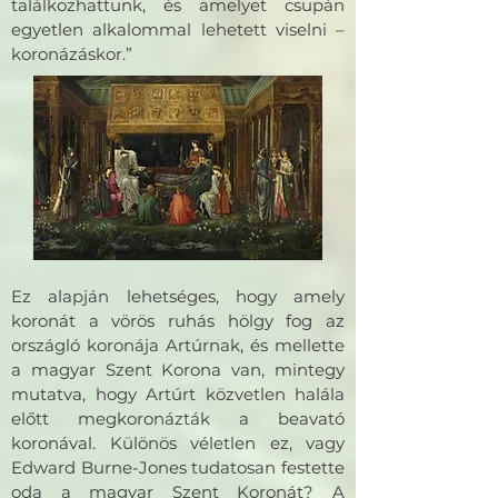
találkozhattunk, és amelyet csupán
egyetlen alkalommal lehetett viselni –
koronázáskor.”
Ez alapján lehetséges, hogy amely
koronát a vörös ruhás hölgy fog az
országló koronája Artúrnak, és mellette
a magyar Szent Korona van, mintegy
mutatva, hogy Artúrt közvetlen halála
előtt megkoronázták a beavató
koronával. Különös véletlen ez, vagy
Edward Burne-Jones tudatosan festette
oda a magyar Szent Koronát? A