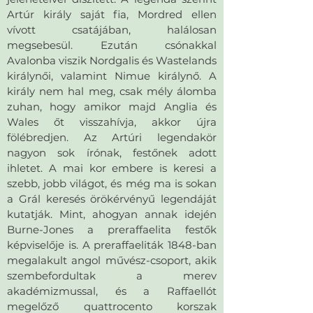
Artúr király saját fia, Mordred ellen
vívott csatájában, halálosan
megsebesül. Ezután csónakkal
Avalonba viszik Nordgalis és Wastelands
királynői, valamint Nimue királynő. A
király nem hal meg, csak mély álomba
zuhan, hogy amikor majd Anglia és
Wales őt visszahívja, akkor újra
fölébredjen. Az Artúri legendakör
nagyon sok írónak, festőnek adott
ihletet. A mai kor embere is keresi a
szebb, jobb világot, és még ma is sokan
a Grál keresés örökérvényű legendáját
kutatják. Mint, ahogyan annak idején
Burne-Jones a preraffaelita festők
képviselője is. A preraffaeliták 1848-ban
megalakult angol művész-csoport, akik
szembefordultak a merev
akadémizmussal, és a Raffaellót
megelőző quattrocento korszak