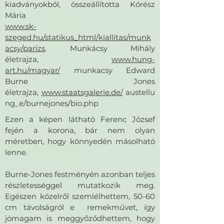
kiadványokból, összeállította Kórész
Mária
www.sk-
szeged.hu/statikus_html/kiallitas/munk
acsy/parizs
. Munkácsy Mihály
életrajza,
www.hung-
art.hu/magyar/
munkacsy Edward
Burne Jones
életrajza,
www.staatsgalerie.de/
austellu
ng_e/burnejones/bio.php
Ezen a képen látható Ferenc József
fején a korona, bár nem olyan
méretben, hogy könnyedén másolható
lenne.
Burne-Jones festményén azonban teljes
részletességgel mutatkozik meg.
Egészen közelről szemlélhettem, 50-60
cm távolságról e remekművet, így
jómagam is meggyőződhettem, hogy