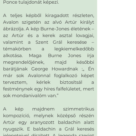
Ponce tulajdonát képezi.
A teljes képből kiragadott részleten,
Avalon szigetén az alvó Artúr királyt
ábrázolja. A kép Burne-Jones életének –
az Artúr és a kerek asztal lovagjai,
valamint a Szent Grál keresése –
témakörben a legkiemelkedőbb
alkotása. Maga Burne Jones írja
megrendelőjének, majd későbbi
barátjának George Howardnak :„ Én
már sok Avalonnal foglalkozó képet
terveztem, kérlek biztosítsál a
festménynek egy híres falfelületet, mert
sok mondanivalóm van.”
A kép majdnem szimmetrikus
kompozíció, melynek középső részén
Artúr egy aranyozott baldachin alatt
nyugszik. E baldachin a Grál keresés
jeleneteivel díszített. A legenda szerint