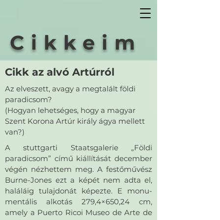
Cikkeim
Cikk az alvó Artúrról
Az elveszett, avagy a megtalált földi
paradicsom?
(Hogyan lehetséges, hogy a magyar
Szent Korona Artúr király ágya mellett
van?)
A stuttgarti Staatsgalerie „Földi
paradicsom” című kiállítását december
végén nézhettem meg. A festőművész
Burne-Jones ezt a képét nem adta el,
haláláig tulajdonát képezte. E monu-
mentális alkotás 279,4×650,24 cm,
amely a Puerto Ricoi Museo de Arte de