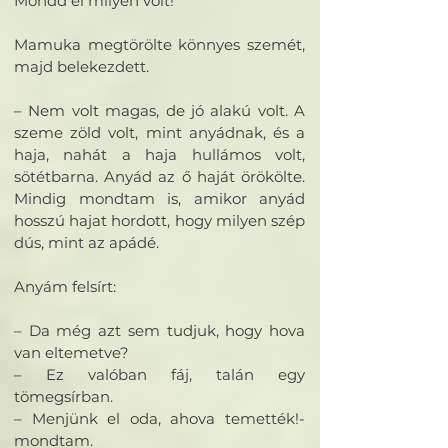
Mondd el milyen volt!
Mamuka megtörölte könnyes szemét,
majd belekezdett.
– Nem volt magas, de jó alakú volt. A
szeme zöld volt, mint anyádnak, és a
haja, nahát a haja hullámos volt,
sötétbarna. Anyád az ő haját örökölte.
Mindig mondtam is, amikor anyád
hosszú hajat hordott, hogy milyen szép
dús, mint az apádé.
Anyám felsírt:
– Da még azt sem tudjuk, hogy hova
van eltemetve?
– Ez valóban fáj, talán egy
tömegsírban.
– Menjünk el oda, ahova temették!-
mondtam.