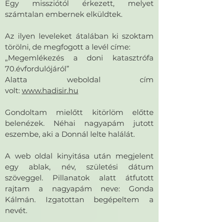
Egy missziótól érkezett, melyet
számtalan embernek elküldtek.
Az ilyen leveleket átalában ki szoktam
törölni, de megfogott a levél címe:
„Megemlékezés a doni katasztrófa
70.évfordulójáról”
Alatta weboldal cím
volt:
www.hadisir.hu
Gondoltam mielőtt kitörlöm előtte
belenézek. Néhai nagyapám jutott
eszembe, aki a Donnál lelte halálát.
A web oldal kinyitása után megjelent
egy ablak, név, születési dátum
szöveggel. Pillanatok alatt átfutott
rajtam a nagyapám neve: Gonda
Kálmán. Izgatottan begépeltem a
nevét.