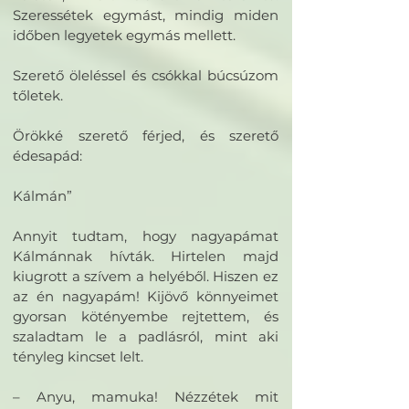
Szeressétek egymást, mindig miden
időben legyetek egymás mellett.
Szerető öleléssel és csókkal búcsúzom
tőletek.
Örökké szerető férjed, és szerető
édesapád:
Kálmán”
Annyit tudtam, hogy nagyapámat
Kálmánnak hívták. Hirtelen majd
kiugrott a szívem a helyéből. Hiszen ez
az én nagyapám! Kijövő könnyeimet
gyorsan kötényembe rejtettem, és
szaladtam le a padlásról, mint aki
tényleg kincset lelt.
– Anyu, mamuka! Nézzétek mit