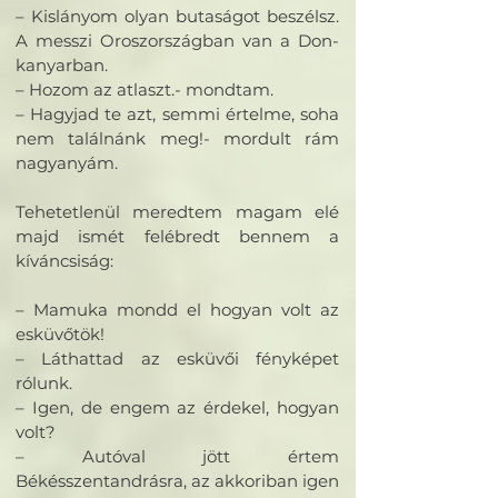
– Kislányom olyan butaságot beszélsz.
A messzi Oroszországban van a Don-
kanyarban.
– Hozom az atlaszt.- mondtam.
– Hagyjad te azt, semmi értelme, soha
nem találnánk meg!- mordult rám
nagyanyám.
Tehetetlenül meredtem magam elé
majd ismét felébredt bennem a
kíváncsiság:
– Mamuka mondd el hogyan volt az
esküvőtök!
– Láthattad az esküvői fényképet
rólunk.
– Igen, de engem az érdekel, hogyan
volt?
– Autóval jött értem
Békésszentandrásra, az akkoriban igen