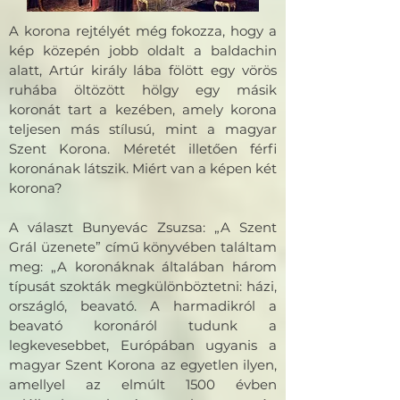
A korona rejtélyét még fokozza, hogy a
kép közepén jobb oldalt a baldachin
alatt, Artúr király lába fölött egy vörös
ruhába öltözött hölgy egy másik
koronát tart a kezében, amely korona
teljesen más stílusú, mint a magyar
Szent Korona. Méretét illetően férfi
koronának látszik. Miért van a képen két
korona?
A választ Bunyevác Zsuzsa: „A Szent
Grál üzenete” című könyvében találtam
meg: „A koronáknak általában három
típusát szokták megkülönböztetni: házi,
országló, beavató. A harmadikról a
beavató koronáról tudunk a
legkevesebbet, Európában ugyanis a
magyar Szent Korona az egyetlen ilyen,
amellyel az elmúlt 1500 évben