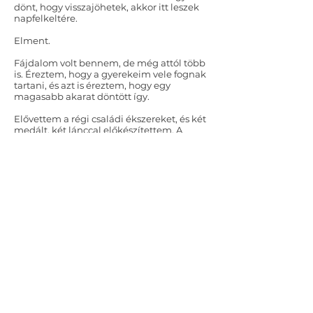
dönt, hogy visszajöhetek, akkor itt leszek
napfelkeltére.
Elment.
Fájdalom volt bennem, de még attól több
is. Éreztem, hogy a gyerekeim vele fognak
tartani, és azt is éreztem, hogy egy
magasabb akarat döntött így.
Elővettem a régi családi ékszereket, és két
medált, két lánccal előkészítettem. A
motívum a végtelen jelét formázta három
azonos formában egymás fölött.
Most békésen aludtak. Virrasztva vártam a
hajnalt.
Apám nem sokkal a napfelkelte előtt
megjött. Nem szólt semmit, csak átölelt.
– Mennünk kell!
Gyermekeim mintha érezték volna,
hirtelen öltözni kezdtek.
A férjem is felébredt. Mindannyian tudtuk
az idő eljött.