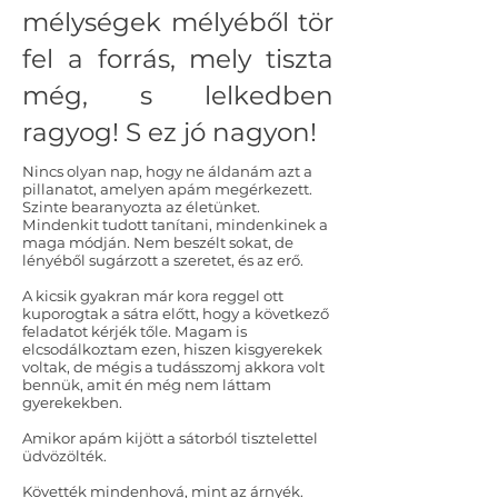
mélységek mélyéből tör
fel a forrás, mely tiszta
még, s lelkedben
ragyog! S ez jó nagyon!
Nincs olyan nap, hogy ne áldanám azt a
pillanatot, amelyen apám megérkezett.
Szinte bearanyozta az életünket.
Mindenkit tudott tanítani, mindenkinek a
maga módján. Nem beszélt sokat, de
lényéből sugárzott a szeretet, és az erő.
A kicsik gyakran már kora reggel ott
kuporogtak a sátra előtt, hogy a következő
feladatot kérjék tőle. Magam is
elcsodálkoztam ezen, hiszen kisgyerekek
voltak, de mégis a tudásszomj akkora volt
bennük, amit én még nem láttam
gyerekekben.
Amikor apám kijött a sátorból tisztelettel
üdvözölték.
Követték mindenhová, mint az árnyék.