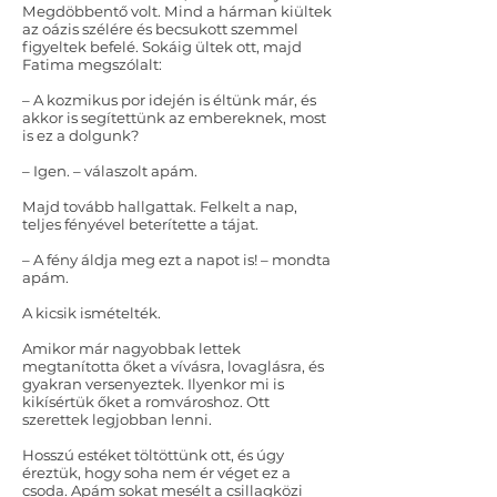
Megdöbbentő volt. Mind a hárman kiültek
az oázis szélére és becsukott szemmel
figyeltek befelé. Sokáig ültek ott, majd
Fatima megszólalt:
– A kozmikus por idején is éltünk már, és
akkor is segítettünk az embereknek, most
is ez a dolgunk?
– Igen. – válaszolt apám.
Majd tovább hallgattak. Felkelt a nap,
teljes fényével beterítette a tájat.
– A fény áldja meg ezt a napot is! – mondta
apám.
A kicsik ismételték.
Amikor már nagyobbak lettek
megtanította őket a vívásra, lovaglásra, és
gyakran versenyeztek. Ilyenkor mi is
kikísértük őket a romvároshoz. Ott
szerettek legjobban lenni.
Hosszú estéket töltöttünk ott, és úgy
éreztük, hogy soha nem ér véget ez a
csoda. Apám sokat mesélt a csillagközi