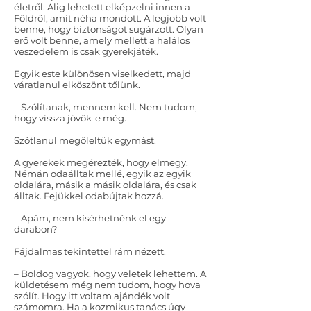
életről. Alig lehetett elképzelni innen a
Földről, amit néha mondott. A legjobb volt
benne, hogy biztonságot sugárzott. Olyan
erő volt benne, amely mellett a halálos
veszedelem is csak gyerekjáték.
Egyik este különösen viselkedett, majd
váratlanul elköszönt tőlünk.
– Szólítanak, mennem kell. Nem tudom,
hogy vissza jövök-e még.
Szótlanul megöleltük egymást.
A gyerekek megérezték, hogy elmegy.
Némán odaálltak mellé, egyik az egyik
oldalára, másik a másik oldalára, és csak
álltak. Fejükkel odabújtak hozzá.
– Apám, nem kísérhetnénk el egy
darabon?
Fájdalmas tekintettel rám nézett.
– Boldog vagyok, hogy veletek lehettem. A
küldetésem még nem tudom, hogy hova
szólít. Hogy itt voltam ajándék volt
számomra. Ha a kozmikus tanács úgy