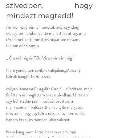
szívedben, hogy
mindezt megtedd!
Amikor nővéreim elmenetek még egy ideig
üldögéltem a kihunyó tűz mellett, és átfogtam a
térdeimet karjaimmal, és ringattam magam.
Halkan dúdoltam is.
„ Összeér ég és Föld Visszatér ő is még.”
Nem gondoltam senkire valójában.,Messziről
bálnák hangját hozta a szél.
Milyen lenne velük együtt úszni? – tűnődtem, majd
felálltam és megláttam őket a távolban. Hirtelen
egy láthatatlan szem nézését éreztem a
mellkasomon. Valószínűtlen volt, de mégis azt
éreztem, hogy egy bálna néz, az- az nem is néz,
hanem érez , és mondani akar valamit.
Nem hang, nem érzés, hanem valami más