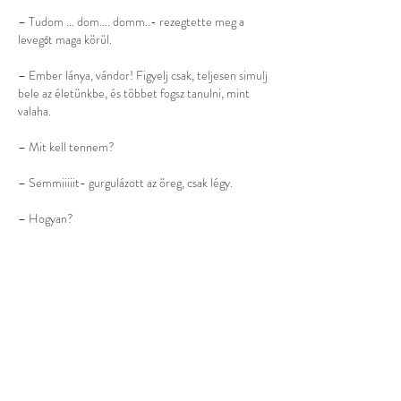
– Tudom … dom…. domm..- rezegtette meg a
levegőt maga körül.
– Ember lánya, vándor! Figyelj csak, teljesen simulj
bele az életünkbe, és többet fogsz tanulni, mint
valaha.
– Mit kell tennem?
– Semmiiiiit- gurgulázott az öreg, csak légy.
– Hogyan?
– Nem tehetsz föl több kérdést ember lánya
vándor, csak figyelj.
Hirtelen kört képeztek egy bálnaasszony körül,
mintha védelmeznék. Megértettem, hogy a
bálnaasszony szülni fog.
Csend lett az óceánon. Elült a szél. A bálnák is csak
lebegtek a vízben, majd az asszony bálna hirtelen