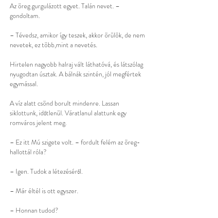
Az öreg gurgulázott egyet. Talán nevet. –
gondoltam.
– Tévedsz, amikor így teszek, akkor örülök, de nem
nevetek, ez több,mint a nevetés.
Hirtelen nagyobb halraj vált láthatóvá, és látszólag
nyugodtan úsztak. A bálnák szintén, jól megfértek
egymással.
A víz alatt csönd borult mindenre. Lassan
siklottunk, időtlenül. Váratlanul alattunk egy
romváros jelent meg.
– Ez itt Mú szigete volt. – fordult felém az öreg-
hallottál róla?
– Igen. Tudok a létezéséről.
– Már éltél is ott egyszer.
– Honnan tudod?