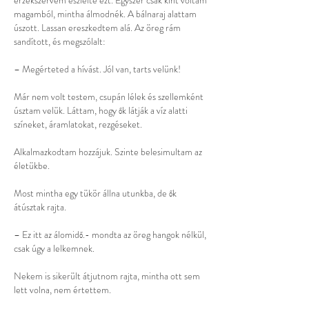
érzékszervem észlelte ezt. Egyszer csak kint voltam
magamból, mintha álmodnék. A bálnaraj alattam
úszott. Lassan ereszkedtem alá. Az öreg rám
sandított, és megszólalt:
– Megérteted a hívást. Jól van, tarts velünk!
Már nem volt testem, csupán lélek és szellemként
úsztam velük. Láttam, hogy ők látják a víz alatti
színeket, áramlatokat, rezgéseket.
Alkalmazkodtam hozzájuk. Szinte belesimultam az
életükbe.
Most mintha egy tükör állna utunkba, de ők
átúsztak rajta.
– Ez itt az álomidő.- mondta az öreg hangok nélkül,
csak úgy a lelkemnek.
Nekem is sikerült átjutnom rajta, mintha ott sem
lett volna, nem értettem.