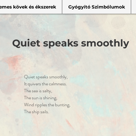
emes kövek és ékszerek
Gyógyító Szimbólumok
Quiet speaks smoothly
Quiet speaks smoothly,
It quivers the calmness.
The sea is salty,
The sun is shining,
Wind ripples the bunting,
The ship sails.