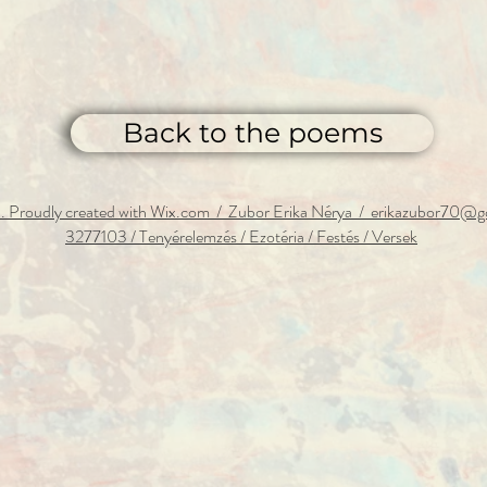
Back to the poems
 Proudly created with Wix.com / Zubor Erika Nérya / erikazubor70@g
3277103 / Tenyérelemzés
/ Ezotéria / Festés / Versek