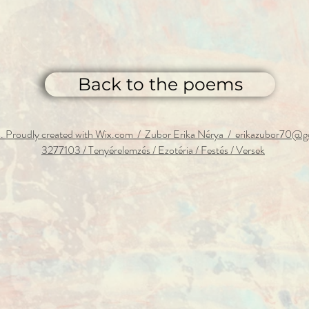
Back to the poems
 Proudly created with Wix.com / Zubor Erika Nérya / erikazubor70@g
3277103 / Tenyérelemzés
/ Ezotéria / Festés / Versek