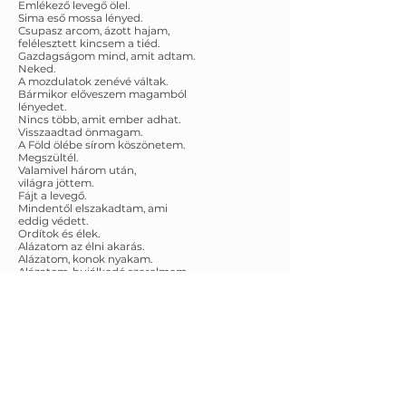
Emlékező levegő ölel.
Sima eső mossa lényed.
Csupasz arcom, ázott hajam,
felélesztett kincsem a tiéd.
Gazdagságom mind, amit adtam.
Neked.
A mozdulatok zenévé váltak.
Bármikor előveszem magamból
lényedet.
Nincs több, amit ember adhat.
Visszaadtad önmagam.
A Föld ölébe sírom köszönetem.
Megszültél.
Valamivel három után,
világra jöttem.
Fájt a levegő.
Mindentől elszakadtam, ami
eddig védett.
Ordítok és élek.
Alázatom az élni akarás.
Alázatom, konok nyakam.
Alázatom, bujálkodó szerelmem.
Kihívóan felkínálom magam.
SZERESS !
Ezért létezem.
Vissza a Versekhez