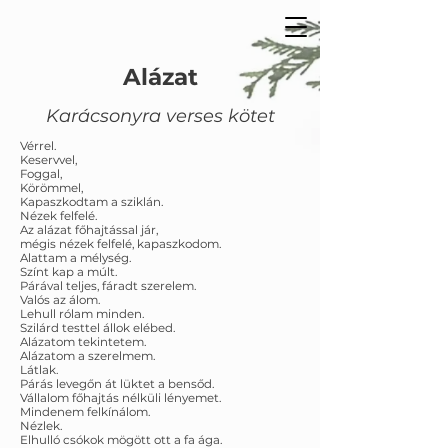
Alázat
Karácsonyra verses kötet
Vérrel.
Keservvel,
Foggal,
Körömmel,
Kapaszkodtam a sziklán.
Nézek felfelé.
Az alázat főhajtással jár,
mégis nézek felfelé, kapaszkodom.
Alattam a mélység.
Színt kap a múlt.
Párával teljes, fáradt szerelem.
Valós az álom.
Lehull rólam minden.
Szilárd testtel állok elébed.
Alázatom tekintetem.
Alázatom a szerelmem.
Látlak.
Párás levegőn át lüktet a bensőd.
Vállalom főhajtás nélküli lényemet.
Mindenem felkínálom.
Nézlek.
Elhulló csókok mögött ott a fa ága.