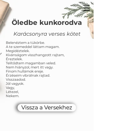
Öledbe kunkorodva
Karácsonyra verses kötet
Belenéztem a tükörbe.
A te szemeddel láttam magam.
Megidéztelek.
Kívánságom visszhangzott rajtam,
Éreztelek.
Telítődtem magamban veled.
Nem hiányzol, mert itt vagy.
Finom hullámok ereje.
Érzéseim vibrálnak rajtad.
Visszaadod.
Jól vagyok.
Vagy,
Létezel,
Nekem.
Vissza a Versekhez