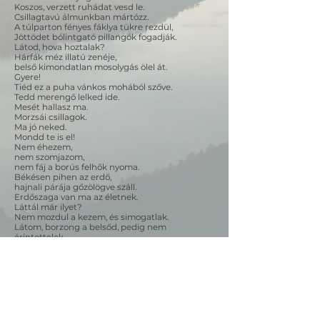
Koszos, verzett ruhádat vesd le.
Csillagtavú álmunkban mártózz.
A túlparton fényes fáklya tükre rezdül,
Jöttödet bólintgató pillangók fogadják.
Látod, hova hoztalak?
Hárfák méz illatú zenéje,
belső kimondatlan mosolygás ölel át.
Gyere!
Tiéd ez a puha vánkos mohából szőve.
Tedd merengő lelked ide.
Mesét hallasz ma.
Morzsái csillagok.
Ma jó neked.
Mondd te is el!
Nem éhezem,
nem szomjazom,
nem fáj a borús felhők nyoma.
Békésen pihen az erdő,
hajnali párája gőzölögve száll.
Erdőszaga van ma az életnek.
Láttál már ilyet?
Nem mozdul a kezem, és simogatlak.
Látom, borzong a belsőd, pedig nem
érintettelek.
Látod, minden ujjam hegyén egy csillag kacag.
A nap most kel fel.
Nézd a csodát!
Megadatott.
Vissza a Versekhez