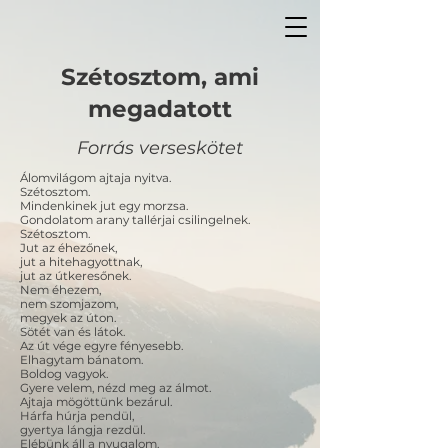
Szétosztom, ami
megadatott
Forrás verseskötet
Álomvilágom ajtaja nyitva.
Szétosztom.
Mindenkinek jut egy morzsa.
Gondolatom arany tallérjai csilingelnek.
Szétosztom.
Jut az éhezőnek,
jut a hitehagyottnak,
jut az útkeresőnek.
Nem éhezem,
nem szomjazom,
megyek az úton.
Sötét van és látok.
Az út vége egyre fényesebb.
Elhagytam bánatom.
Boldog vagyok.
Gyere velem, nézd meg az álmot.
Ajtaja mögöttünk bezárul.
Hárfa húrja pendül,
gyertya lángja rezdül.
Elébünk áll a nyugalom.