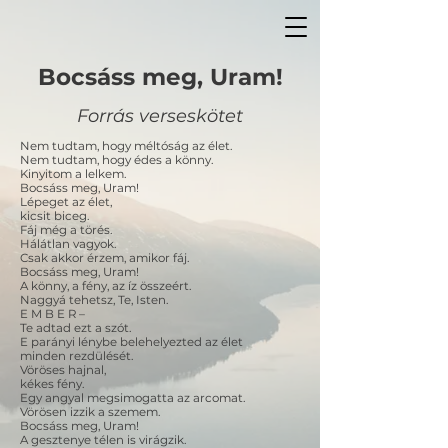
Bocsáss meg, Uram!
Forrás verseskötet
Nem tudtam, hogy méltóság az élet.
Nem tudtam, hogy édes a könny.
Kinyitom a lelkem.
Bocsáss meg, Uram!
Lépeget az élet,
kicsit biceg.
Fáj még a törés.
Hálátlan vagyok.
Csak akkor érzem, amikor fáj.
Bocsáss meg, Uram!
A könny, a fény, az íz összeért.
Naggyá tehetsz, Te, Isten.
E M B E R –
Te adtad ezt a szót.
E parányi lénybe belehelyezted az élet
minden rezdülését.
Vöröses hajnal,
kékes fény.
Egy angyal megsimogatta az arcomat.
Vörösen izzik a szemem.
Bocsáss meg, Uram!
A gesztenye télen is virágzik.