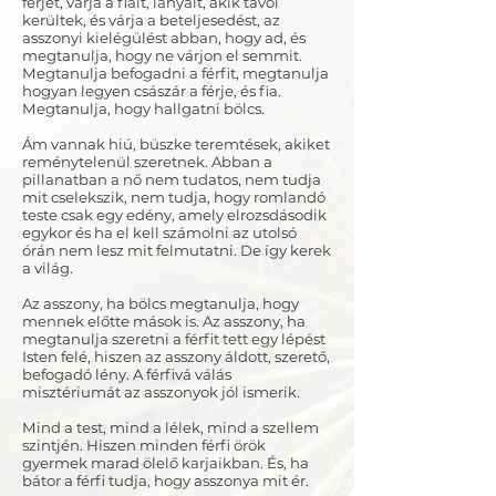
férjét, várja a fiait, lányait, akik távol
kerültek, és várja a beteljesedést, az
asszonyi kielégülést abban, hogy ad, és
megtanulja, hogy ne várjon el semmit.
Megtanulja befogadni a férfit, megtanulja
hogyan legyen császár a férje, és fia.
Megtanulja, hogy hallgatni bölcs.
Ám vannak hiú, büszke teremtések, akiket
reménytelenül szeretnek. Abban a
pillanatban a nő nem tudatos, nem tudja
mit cselekszik, nem tudja, hogy romlandó
teste csak egy edény, amely elrozsdásodik
egykor és ha el kell számolni az utolsó
órán nem lesz mit felmutatni. De így kerek
a világ.
Az asszony, ha bölcs megtanulja, hogy
mennek előtte mások is. Az asszony, ha
megtanulja szeretni a férfit tett egy lépést
Isten felé, hiszen az asszony áldott, szerető,
befogadó lény. A férfivá válás
misztériumát az asszonyok jól ismerik.
Mind a test, mind a lélek, mind a szellem
szintjén. Hiszen minden férfi örök
gyermek marad ölelő karjaikban. És, ha
bátor a férfi tudja, hogy asszonya mit ér.