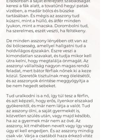
Elsősorban a saját elfelejtett szabadságát
keresi a fák alatt, a tovatűnő hegyi patak
vizében, a madár bölcs és büszke
tartásában. És mégis az asszony tud
kúszni, mint a hüllő, és átfér minden
lyukon, mint a macska. Dorombolni tud,
ha szerelmes, eszét veszti, ha féltékeny.
De minden asszony lényében ott van az
ősi bölcsesség, amellyel hallgatni tud a
holdvilágos éjszakán. Észre veszi a
kimondatlan szavakat, és tudja mikor kell
útra kelni, hogy megtalálja önmagát. Az
asszonyi vállaltság nagyon magas rendű
feladat, mert bátor férfiak nőnek ki a keze
közül. Szeretők tisztulnak meg ölelésétől,
és az asszonyok érintése meggyógyítja a
be nem hegedt sebeket.
Tud uralkodni is a nő, így túl tesz a férfin,
és azt képzeli, hogy erős, ilyenkor elszakad
gyökereitől, és már nem látja a valót. Tud
az asszony ölni, a saját gyermekét is,
közvetlen szülés után, vagy majd később,
ha az a gyermek már nem az övé. Az
asszony, kit méhében nevelt vagy így vagy
úgy el kell engedjen. És az asszony mindig
csak vár. Várja a csatából haza érkező vitéz