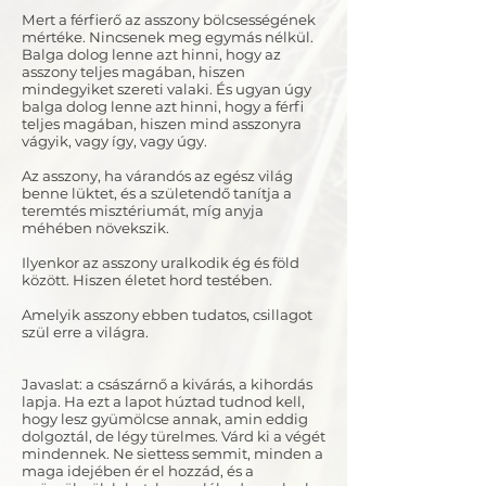
Mert a férfierő az asszony bölcsességének
mértéke. Nincsenek meg egymás nélkül.
Balga dolog lenne azt hinni, hogy az
asszony teljes magában, hiszen
mindegyiket szereti valaki. És ugyan úgy
balga dolog lenne azt hinni, hogy a férfi
teljes magában, hiszen mind asszonyra
vágyik, vagy így, vagy úgy.
Az asszony, ha várandós az egész világ
benne lüktet, és a születendő tanítja a
teremtés misztériumát, míg anyja
méhében növekszik.
Ilyenkor az asszony uralkodik ég és föld
között. Hiszen életet hord testében.
Amelyik asszony ebben tudatos, csillagot
szül erre a világra.
Javaslat: a császárnő a kivárás, a kihordás
lapja. Ha ezt a lapot húztad tudnod kell,
hogy lesz gyümölcse annak, amin eddig
dolgoztál, de légy türelmes. Várd ki a végét
mindennek. Ne siettess semmit, minden a
maga idejében ér el hozzád, és a