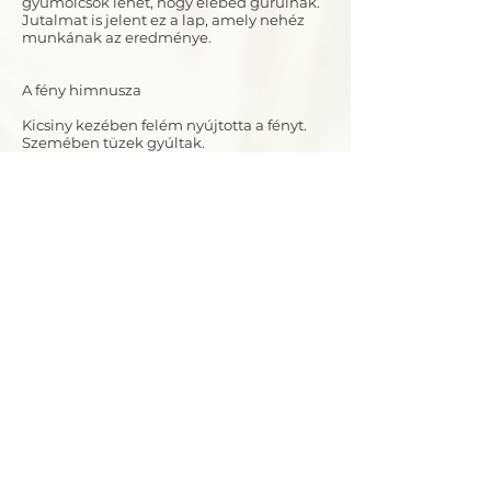
gyümölcsök lehet, hogy elébed gurulnak.
Jutalmat is jelent ez a lap, amely nehéz
munkának az eredménye.
A fény himnusza
Kicsiny kezében felém nyújtotta a fényt.
Szemében tüzek gyúltak.
Fölötte súlyos évek vonultak el.
Születés,
Halál,
Szülés,
Szerelem,
Fájdalom,
Gyönyör,
Kicsiny kezében tartotta a fényt.
Szél fújt,
Eső esett,
A fény világított.
Lelkében kinyílott az élet.
Életre születtem, – szólt.
Életre keltem.
Életem fénye a kezemben.
Kövesd a fényt,
Amikor sírsz,
Amikor sűrű felhők gyűlnek,
Amikor fáj minden.