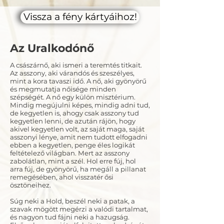
Vissza a fény kártyáihoz!
Az Uralkodónő
A császárnő, aki ismeri a teremtés titkait.
Az asszony, aki várandós és szeszélyes,
mint a kora tavaszi idő. A nő, aki gyönyörű
és megmutatja nőisége minden
szépségét. A nő egy külön misztérium.
Mindig megújulni képes, mindig adni tud,
de kegyetlen is, ahogy csak asszony tud
kegyetlen lenni, de azután rájön, hogy
akivel kegyetlen volt, az saját maga, saját
asszonyi lénye, amit nem tudott elfogadni
ebben a kegyetlen, penge éles logikát
feltételező világban. Mert az asszony
zabolátlan, mint a szél. Hol erre fúj, hol
arra fúj, de gyönyörű, ha megáll a pillanat
remegésében, ahol visszatér ősi
ösztöneihez.
Súg neki a Hold, beszél neki a patak, a
szavak mögött megérzi a valódi tartalmat,
és nagyon tud fájni neki a hazugság.