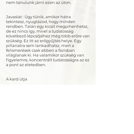
nem tanulunk járni ezen az úton.
Javaslat : Úgy tűnik, amikor hátra
tekintesz, nyugtázod, hogy minden
rendben. Talán egy kicsit megpihenhetsz,
de ez nincs így, mivel a tudatosság
következő lépcsőjéhez még több erőre van
szükség. Ez itt az erőgyűjtés helye. Egy
pillanatra sem lankadhatsz, mert a
felismerések csak ebben a fázisban
világlanak ki. Ha valamikor szükség van
figyelemre, koncentrált tudatosságra az ez
a pont az eletedben.
A kard útja
Nap kel.
Hold kel.
Csillag ragyog.
Éber fényben,
Az erdő sűrűjében,
Megvillan valami.
Közelítsd az értelmed,
És ne félj megérinteni
A fényt.
Amikor lelked előtt