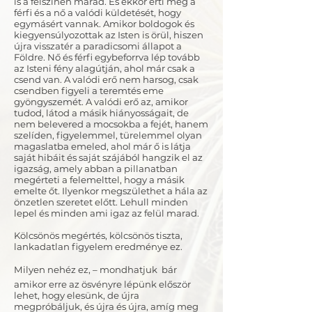
is a felszínen marad. És ekkor érti meg a
férfi és a nő a valódi küldetését, hogy
egymásért vannak. Amikor boldogok és
kiegyensúlyozottak az Isten is örül, hiszen
újra visszatér a paradicsomi állapot a
Földre. Nő és férfi egybeforrva lép tovább
az Isteni fény alagútján, ahol már csak a
csend van. A valódi erő nem harsog, csak
csendben figyeli a teremtés eme
gyöngyszemét. A valódi erő az, amikor
tudod, látod a másik hiányosságait, de
nem belevered a mocsokba a fejét, hanem
szelíden, figyelemmel, türelemmel olyan
magaslatba emeled, ahol már ő is látja
saját hibáit és saját szájából hangzik el az
igazság, amely abban a pillanatban
megérteti a felemelttel, hogy a másik
emelte őt. Ilyenkor megszülethet a hála az
önzetlen szeretet előtt. Lehull minden
lepel és minden ami igaz az felül marad.
Kölcsönös megértés, kölcsönös tiszta,
lankadatlan figyelem eredménye ez.
Milyen nehéz ez, – mondhatjuk  bár
amikor erre az ösvényre lépünk először
lehet, hogy elesünk, de újra
megpróbáljuk, és újra és újra, amíg meg