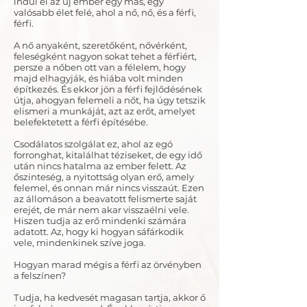
indul el az új ember egy más, egy
valósabb élet felé, ahol a nő, nő, és a férfi,
férfi.
A nő anyaként, szeretőként, nővérként,
feleségként nagyon sokat tehet a férfiért,
persze a nőben ott van a félelem, hogy
majd elhagyják, és hiába volt minden
építkezés. És ekkor jön a férfi fejlődésének
útja, ahogyan felemeli a nőt, ha úgy tetszik
elismeri a munkáját, azt az erőt, amelyet
belefektetett a férfi építésébe.
Csodálatos szolgálat ez, ahol az egó
forronghat, kitalálhat téziseket, de egy idő
után nincs hatalma az ember felett. Az
őszinteség, a nyitottság olyan erő, amely
felemel, és onnan már nincs visszaút. Ezen
az állomáson a beavatott felismerte saját
erejét, de már nem akar visszaélni vele.
Hiszen tudja az erő mindenki számára
adatott. Az, hogy ki hogyan sáfárkodik
vele, mindenkinek szíve joga.
Hogyan marad mégis a férfi az örvényben
a felszínen?
Tudja, ha kedvesét magasan tartja, akkor ő