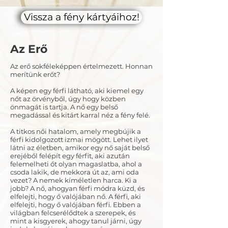
Vissza a fény kártyáihoz!
Az Erő
Az erő sokféleképpen értelmezett. Honnan
merítünk erőt?
A képen egy férfi látható, aki kiemel egy
nőt az örvényből, úgy hogy közben
önmagát is tartja. A nő egy belső
megadással és kitárt karral néz a fény felé.
A titkos női hatalom, amely megbújik a
férfi kidolgozott izmai mögött. Lehet ilyet
látni az életben, amikor egy nő saját belső
erejéből felépít egy férfit, aki azután
felemelheti őt olyan magaslatba, ahol a
csoda lakik, de mekkora út az, ami oda
vezet? A nemek kíméletlen harca. Ki a
jobb? A nő, ahogyan férfi módra küzd, és
elfelejti, hogy ő valójában nő. A férfi, aki
elfelejti, hogy ő valójában férfi. Ebben a
világban felcserélődtek a szerepek, és
mint a kisgyerek, ahogy tanul járni, úgy