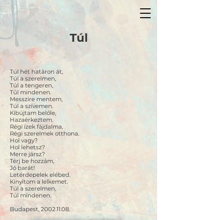
Túl
Túl hét határon át,
Túl a szerelmen,
Túl a tengeren,
Túl mindenen.
Messzire mentem,
Túl a szívemen.
Kibújtam belőle,
Hazaérkeztem.
Régi ízek fájdalma,
Régi szerelmek otthona.
Hol vagy?
Hol lehetsz?
Merre jársz?
Térj be hozzám,
Jó barát!
Letérdepelek elébed.
Kinyitom a lelkemet.
Túl a szerelmen,
Túl mindenen.
Budapest, 2002.11.08.