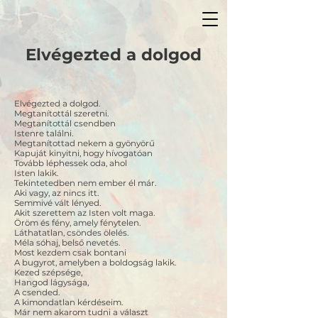
Elvégezted a dolgod
Elvégezted a dolgod.
Megtanítottál szeretni.
Megtanítottál csendben
Istenre találni.
Megtanítottad nekem a gyönyörű
Kapuját kinyitni, hogy hívogatóan
Tovább léphessek oda, ahol
Isten lakik.
Tekintetedben nem ember él már.
Aki vagy, az nincs itt.
Semmivé vált lényed.
Akit szerettem az Isten volt maga.
Öröm és fény, amely fénytelen.
Láthatatlan, csöndes ölelés.
Méla sóhaj, belső nevetés.
Most kezdem csak bontani
A bugyrot, amelyben a boldogság lakik.
Kezed szépsége,
Hangod lágysága,
A csended.
A kimondatlan kérdéseim.
Már nem akarom tudni a választ