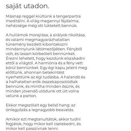
saját utadon.
Másnap reggel kiültünk a tengerpartra
meditálni. A világ megannyi fájdalma,
nehézsége még ott lüktetett bennük.
A hullámok morajlása, a sirályok rikoltása,
és valami megmagyarázhatatlan
tünemény kezdett kibontakozni
mindannyiunk látómezőjében. Fényből
volt, és lassan körbeölelt bennünket.
Érezni lehetett, hogy kezdünk elszakadni
ettől a világtól. A harmónia és a fény vett
körül bennünket. Egy égi kapu jelent meg
előttünk, ahonnan betekintést
nyerhettünk az égi tudásba. A halandó és
a halhatatlan erők összekapcsolódtak
bennünk, és mintha minden ősünk, és
minden jövendő utódunk ott ült volna
velünk a parton.
Ekkor megszólalt egy belső hang: az
önlegyőzés a legnagyobb beavatás.
Amikor ezt megtanultátok, akkor tudni
fogjátok, hogy mikor kell cselekedni, és
mikor kell passzívnak lenni.