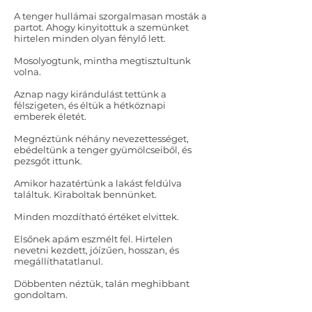
A tenger hullámai szorgalmasan mosták a
partot. Ahogy kinyitottuk a szemünket
hirtelen minden olyan fénylő lett.
Mosolyogtunk, mintha megtisztultunk
volna.
Aznap nagy kirándulást tettünk a
félszigeten, és éltük a hétköznapi
emberek életét.
Megnéztünk néhány nevezettességet,
ebédeltünk a tenger gyümölcseiből, és
pezsgőt ittunk.
Amikor hazatértünk a lakást feldúlva
találtuk. Kiraboltak bennünket.
Minden mozdítható értéket elvittek.
Elsőnek apám eszmélt fel. Hirtelen
nevetni kezdett, jóízűen, hosszan, és
megállíthatatlanul.
Döbbenten néztük, talán meghibbant
gondoltam.