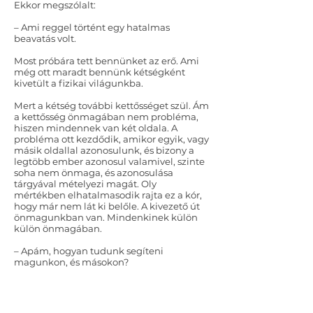
Ekkor megszólalt:
– Ami reggel történt egy hatalmas
beavatás volt.
Most próbára tett bennünket az erő. Ami
még ott maradt bennünk kétségként
kivetült a fizikai világunkba.
Mert a kétség további kettősséget szül. Ám
a kettősség önmagában nem probléma,
hiszen mindennek van két oldala. A
probléma ott kezdődik, amikor egyik, vagy
másik oldallal azonosulunk, és bizony a
legtöbb ember azonosul valamivel, szinte
soha nem önmaga, és azonosulása
tárgyával mételyezi magát. Oly
mértékben elhatalmasodik rajta ez a kór,
hogy már nem lát ki belőle. A kivezető út
önmagunkban van. Mindenkinek külön
külön önmagában.
– Apám, hogyan tudunk segíteni
magunkon, és másokon?
– Leányom, nem tudom megmondani,
neked kell megtalálnod!