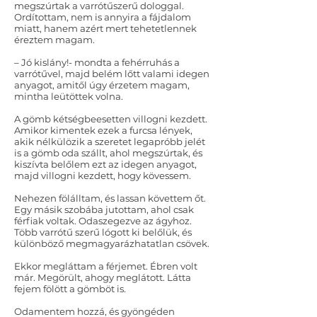
megszúrtak a varrótűszerű dologgal.
Ordítottam, nem is annyira a fájdalom
miatt, hanem azért mert tehetetlennek
éreztem magam.
– Jó kislány!- mondta a fehérruhás a
varrótűvel, majd belém lőtt valami idegen
anyagot, amitől úgy érzetem magam,
mintha leütöttek volna.
A gömb kétségbeesetten villogni kezdett.
Amikor kimentek ezek a furcsa lények,
akik nélkülözik a szeretet legapróbb jelét
is a gömb oda szállt, ahol megszúrtak, és
kiszívta belőlem ezt az idegen anyagot,
majd villogni kezdett, hogy kövessem.
Nehezen fölálltam, és lassan követtem őt.
Egy másik szobába jutottam, ahol csak
férfiak voltak. Odaszegezve az ágyhoz.
Több varrótű szerű lógott ki belőlük, és
különböző megmagyarázhatatlan csövek.
Ekkor megláttam a férjemet. Ébren volt
már. Megörült, ahogy meglátott. Látta
fejem fölött a gömböt is.
Odamentem hozzá, és gyöngéden