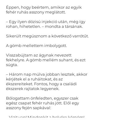
Éppen, hogy beértem, amikor az egyik
fehér ruhás asszony meglátott.
– Egy ilyen dózisú injekció után, még így
rohan, hihetetlen. – mondta a társának.
Sikerült megúsznom a következő varrótűt.
A gömb mellettem imbolygott.
Visszabújtam az ágynak nevezett
fekhelyre. A gömb mellém suhant, és ezt
súgta.
– Három nap múlva jobban lesztek, akkor
kérjétek el a ruháitokat, és az
ékszereiteket. Fontos, hogy a családi
ékszerek rajtatok legyenek.
Bólogattam önfeledten, egyszer csak
egész csapat fehér ruhás jött. Elől egy
asszony fején sapkával:
– Vizit van! Mindenkit a helyére kérném!
A gömb villogni kezdett, majd egy
fiatalember fölé szállt. Ő is fehér ruhában