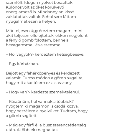
szemlélt. Idegen nyelvet beszéltek.
Különös volt az őket körülvevő
energiamező is. Mindannyian kissé
zaklatottak voltak. Sehol sem láttam
nyugalmat ezen a helyen.
Már teljesen úgy éreztem magam, mint
akit teljesen elfelejtettek, ekkor megjelent
a fénylő gömb fölöttem, benne a
hexagarmmal, és a szemmel.
– Hol vagyok?- kérdeztem kétségbeesve.
– Egy kórházban.
Bejött egy fehérköpenyes és kérdezett
valamit. Furcsa módon a gömb sugallta,
hogy mit akar tőlem ez az asszony.
– Hogy van?- kérdezte személytelenül.
– Köszönöm, hol vannak a többiek?-
nyögtem ki magamon is csodálkozva,
hogy beszélem a nyelvüket. Tudtam, hogy
a gömb segített.
– Még egy férfi él a busz szerencsétlenség
után. A többiek meghaltak.