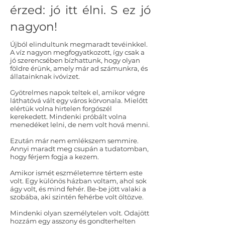
érzed: jó itt élni. S ez jó
nagyon!
Újból elindultunk megmaradt tevéinkkel.
A víz nagyon megfogyatkozott, így csak a
jó szerencsében bízhattunk, hogy olyan
földre érünk, amely már ad számunkra, és
állatainknak ivóvizet.
Gyötrelmes napok teltek el, amikor végre
láthatóvá vált egy város körvonala. Mielőtt
elértük volna hirtelen forgószél
kerekedett. Mindenki próbált volna
menedéket lelni, de nem volt hová menni.
Ezután már nem emlékszem semmire.
Annyi maradt meg csupán a tudatomban,
hogy férjem fogja a kezem.
Amikor ismét eszméletemre tértem este
volt. Egy különös házban voltam, ahol sok
ágy volt, és mind fehér. Be-be jött valaki a
szobába, aki szintén fehérbe volt öltözve.
Mindenki olyan személytelen volt. Odajött
hozzám egy asszony és gondterhelten