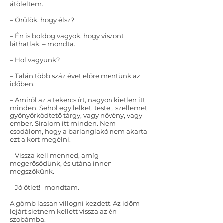
átöleltem.
– Örülök, hogy élsz?
– Én is boldog vagyok, hogy viszont
láthatlak. – mondta.
– Hol vagyunk?
– Talán több száz évet előre mentünk az
időben.
– Amiről az a tekercs írt, nagyon kietlen itt
minden. Sehol egy lelket, testet, szellemet
gyönyörködtető tárgy, vagy növény, vagy
ember. Siralom itt minden. Nem
csodálom, hogy a barlanglakó nem akarta
ezt a kort megélni.
– Vissza kell menned, amíg
megerősödünk, és utána innen
megszökünk.
– Jó ötlet!- mondtam.
A gömb lassan villogni kezdett. Az időm
lejárt sietnem kellett vissza az én
szobámba.