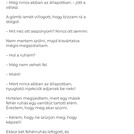
– Még nincs abban az állapotban. – jött a
válasz.
A gömb ismét villogott, hogy bízzam rá a
dolgot.
– Mit néz ott asszonyom? Nincs ott semmi.
Nem mertem szólni, majd kisvártatva
mégis megszólaltam.
– Hol a ruhám?
– Még nem veheti fel.
– Miért!
– Mert nincs abban az állapotban,
nyugtató injekciót adjanak be neki!
Hirtelen megijedtem, mert egy másik
fehér ruhás egy varrótűt tartott elém.
Éreztem, hogy meg akar szúrni.
– Kérem, hogy ne szúrjon meg, hogy
képzeli!
Ekkor két fehérruhás lefogott, és