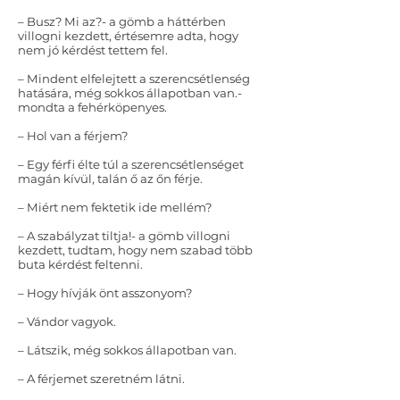
– Busz? Mi az?- a gömb a háttérben
villogni kezdett, értésemre adta, hogy
nem jó kérdést tettem fel.
– Mindent elfelejtett a szerencsétlenség
hatására, még sokkos állapotban van.-
mondta a fehérköpenyes.
– Hol van a férjem?
– Egy férfi élte túl a szerencsétlenséget
magán kívül, talán ő az őn férje.
– Miért nem fektetik ide mellém?
– A szabályzat tiltja!- a gömb villogni
kezdett, tudtam, hogy nem szabad több
buta kérdést feltenni.
– Hogy hívják önt asszonyom?
– Vándor vagyok.
– Látszik, még sokkos állapotban van.
– A férjemet szeretném látni.