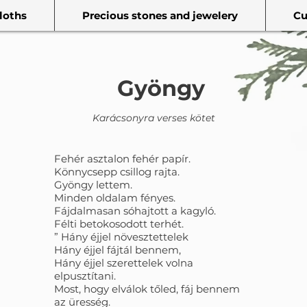
loths
Precious stones and jewelery
Cu
Gyöngy
Karácsonyra verses kötet
Fehér asztalon fehér papír.
Könnycsepp csillog rajta.
Gyöngy lettem.
Minden oldalam fényes.
Fájdalmasan sóhajtott a kagyló.
Félti betokosodott terhét.
” Hány éjjel növesztettelek
Hány éjjel fájtál bennem,
Hány éjjel szerettelek volna
elpusztítani.
Most, hogy elválok tőled, fáj bennem
az üresség.