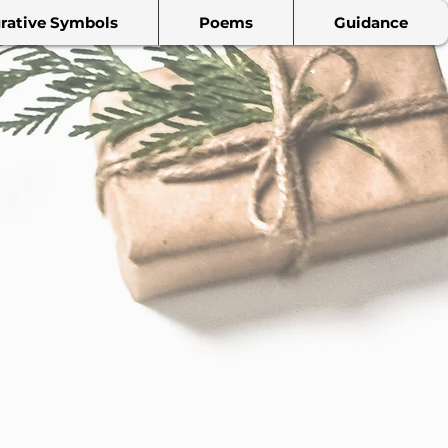
rative Symbols
Poems
Guidance