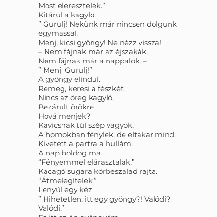
Most eleresztelek.”
Kitárul a kagyló.
” Gurulj! Nekünk már nincsen dolgunk
egymással.
Menj, kicsi gyöngy! Ne nézz vissza!
– Nem fájnak már az éjszakák,
Nem fájnak már a nappalok. –
” Menj! Gurulj!”
A gyöngy elindul.
Remeg, keresi a fészkét.
Nincs az öreg kagyló,
Bezárult örökre.
Hová menjek?
Kavicsnak túl szép vagyok,
A homokban fénylek, de eltakar mind.
Kivetett a partra a hullám.
A nap boldog ma
“Fényemmel elárasztalak.”
Kacagó sugara körbeszalad rajta.
“Átmelegítelek.”
Lenyúl egy kéz.
” Hihetetlen, itt egy gyöngy?! Valódi?
Valódi.”