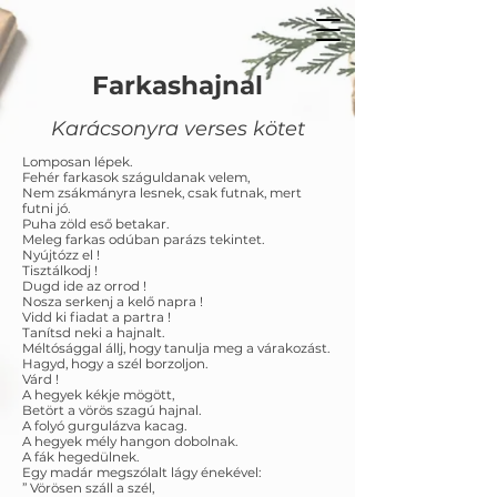
Farkashajnal
Karácsonyra verses kötet
Lomposan lépek.
Fehér farkasok száguldanak velem,
Nem zsákmányra lesnek, csak futnak, mert
futni jó.
Puha zöld eső betakar.
Meleg farkas odúban parázs tekintet.
Nyújtózz el !
Tisztálkodj !
Dugd ide az orrod !
Nosza serkenj a kelő napra !
Vidd ki fiadat a partra !
Tanítsd neki a hajnalt.
Méltósággal állj, hogy tanulja meg a várakozást.
Hagyd, hogy a szél borzoljon.
Várd !
A hegyek kékje mögött,
Betört a vörös szagú hajnal.
A folyó gurgulázva kacag.
A hegyek mély hangon dobolnak.
A fák hegedülnek.
Egy madár megszólalt lágy énekével:
” Vörösen száll a szél,