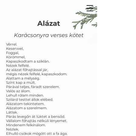
Alázat
Karácsonyra verses kötet
Vérrel.
Keservvel,
Foggal,
Körömmel,
Kapaszkodtam a sziklán.
Nézek felfelé.
Az alázat főhajtással jár,
mégis nézek felfelé, kapaszkodom.
Alattam a mélység.
Színt kap a múlt.
Párával teljes, fáradt szerelem.
Valós az álom.
Lehull rólam minden.
Szilárd testtel állok elébed.
Alázatom tekintetem.
Alázatom a szerelmem.
Látlak.
Párás levegőn át lüktet a bensőd.
Vállalom főhajtás nélküli lényemet.
Mindenem felkínálom.
Nézlek.
Elhulló csókok mögött ott a fa ága.