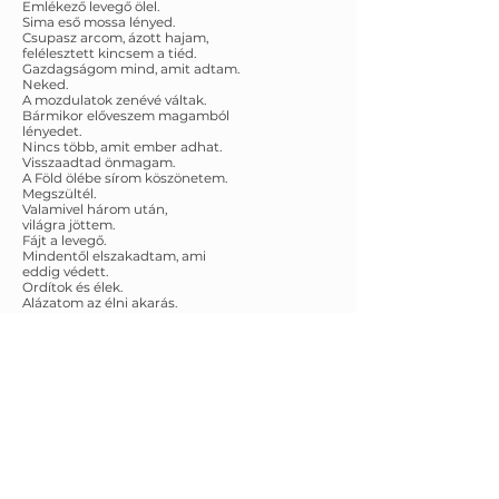
Emlékező levegő ölel.
Sima eső mossa lényed.
Csupasz arcom, ázott hajam,
felélesztett kincsem a tiéd.
Gazdagságom mind, amit adtam.
Neked.
A mozdulatok zenévé váltak.
Bármikor előveszem magamból
lényedet.
Nincs több, amit ember adhat.
Visszaadtad önmagam.
A Föld ölébe sírom köszönetem.
Megszültél.
Valamivel három után,
világra jöttem.
Fájt a levegő.
Mindentől elszakadtam, ami
eddig védett.
Ordítok és élek.
Alázatom az élni akarás.
Alázatom, konok nyakam.
Alázatom, bujálkodó szerelmem.
Kihívóan felkínálom magam.
SZERESS !
Ezért létezem.
Back to the Poems