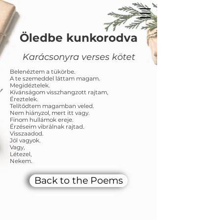
Öledbe kunkorodva
Karácsonyra verses kötet
Belenéztem a tükörbe.
A te szemeddel láttam magam.
Megidéztelek.
Kívánságom visszhangzott rajtam,
Éreztelek.
Telítődtem magamban veled.
Nem hiányzol, mert itt vagy.
Finom hullámok ereje.
Érzéseim vibrálnak rajtad.
Visszaadod.
Jól vagyok.
Vagy,
Létezel,
Nekem.
Back to the Poems