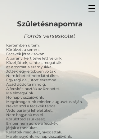
Születésnapomra
Forrás verseskötet
Kertemben ültem.
Körülvett a semmi.
Fecskék jöttek sokan.
A parányi kert telve lett velünk.
Közel jöttek, szinte simogatták
az arcomat a szárnyukkal.
Jöttek, egyre többen voltak.
Nem lehetett nem látni őket.
Egy régi dal jutott eszembe.
Apád dúdolta mindig.
A fecskék hozták az üzenetet.
Ma elmegyünk.
Holnap visszajövünk.
Megsimogatunk minden augusztus táján.
Neked szól a fecskék tánca.
Vedd parányi leheletüket.
Nem hagynak ma el.
Körülötted szürkeség.
Ember nem ad, de a fecskék
járják a táncukat.
Kellették magukat, hívogattak.
Ma elmegyünk, holnap visszajövünk.