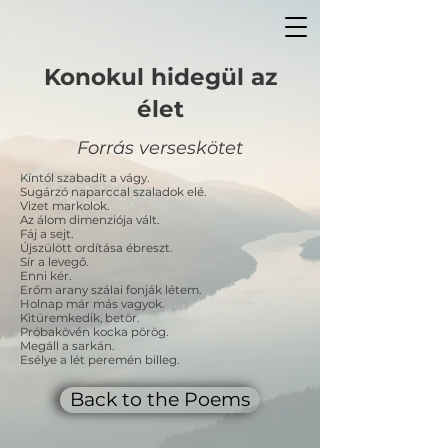
Konokul hidegül az
élet
Forrás verseskötet
Kíntól szabadít a vágy.
Sugárzó naparccal szaladok elé.
Vizet markolok.
Az álom dimenziója vált.
Fáj a sejt.
Újszülött ordítása ébreszt.
Sír a levegő.
Enni kér.
Erőm arany szálai fonják létem.
Holnap már más vagyok.
Kitüremkedik, betör.
Próbakövén kocka pörög.
Megáll a sarkán.
Esélye a lét peremén billeg.
Back to the Poems