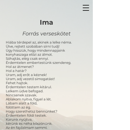
Ima
Forrás verseskötet
Hiába térdepel az, akinek a lelke néma.
Ülve, rejtett szobában sírni tudj!
Úgy hisszük, hogy mindennapjaink
konyhaszaga előzi az álmot.
Sóhajtás, elég csak ennyi.
Érdemtelen embertestünk szendereg.
Hol az átmenet?
Hol a határ?
Uram, adj erőt a kéznek!
Uram, adj vezető simogatást!
Fehet hajtok.
Érdemtelen testem kitárul.
Lelkem üdve befogad.
Nincsenek szavak.
Ablakom nyitva, figyel a lét.
Lábam alatt a föld,
fölöttem az ég.
Hogy szerethetsz bennünket?
Érdemtelen földi testek.
Karunk nyújtva,
kérünk és néha köszönünk.
Az én fájdalmam semmi.