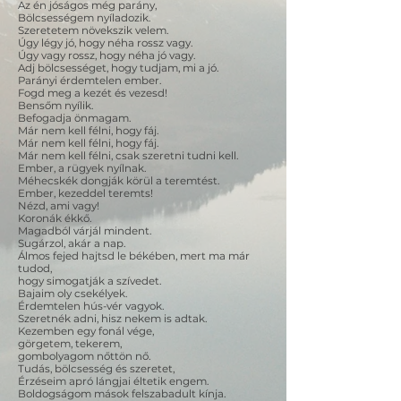
Az én jóságos még parány,
Bölcsességem nyíladozik.
Szeretetem növekszik velem.
Úgy légy jó, hogy néha rossz vagy.
Úgy vagy rossz, hogy néha jó vagy.
Adj bölcsességet, hogy tudjam, mi a jó.
Parányi érdemtelen ember.
Fogd meg a kezét és vezesd!
Bensőm nyílik.
Befogadja önmagam.
Már nem kell félni, hogy fáj.
Már nem kell félni, hogy fáj.
Már nem kell félni, csak szeretni tudni kell.
Ember, a rügyek nyílnak.
Méhecskék dongják körül a teremtést.
Ember, kezeddel teremts!
Nézd, ami vagy!
Koronák ékkő.
Magadból várjál mindent.
Sugárzol, akár a nap.
Álmos fejed hajtsd le békében, mert ma már
tudod,
hogy simogatják a szívedet.
Bajaim oly csekélyek.
Érdemtelen hús-vér vagyok.
Szeretnék adni, hisz nekem is adtak.
Kezemben egy fonál vége,
görgetem, tekerem,
gombolyagom nőttön nő.
Tudás, bölcsesség és szeretet,
Érzéseim apró lángjai éltetik engem.
Boldogságom mások felszabadult kínja.