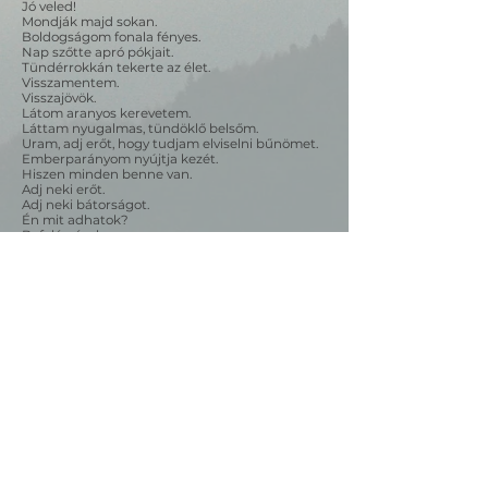
Jó veled!
Mondják majd sokan.
Boldogságom fonala fényes.
Nap szőtte apró pókjait.
Tündérrokkán tekerte az élet.
Visszamentem.
Visszajövök.
Látom aranyos kerevetem.
Láttam nyugalmas, tündöklő belsőm.
Uram, adj erőt, hogy tudjam elviselni bűnömet.
Emberparányom nyújtja kezét.
Hiszen minden benne van.
Adj neki erőt.
Adj neki bátorságot.
Én mit adhatok?
Befelé nézek.
Arany oroszlán száján keresztül
régi oszlopok csöndje és derűje nyílik.
Otthon vagyok.
Az öl, ahonnan jöttem.
Ezerévek súlytalan leple.
Fájdalom és kín.
Hol vagytok ti édes szolgálók?
Főpapom ajtaja nyílik.
Fejemre teszi a kezét.
Áldás!
Békesség!
Kegyelem!
A főpap nevel.
Akaratlanul szelidít, hogy jobb legyek
számotokra, emberek.