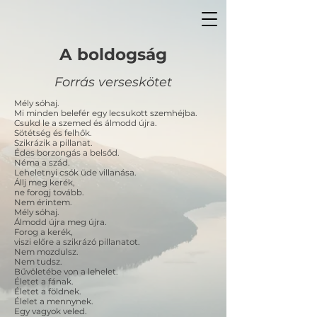
A boldogság
Forrás verseskötet
Mély sóhaj.
Mi minden belefér egy lecsukott szemhéjba.
Csukd le a szemed és álmodd újra.
Sötétség és felhők.
Szikrázik a pillanat.
Édes borzongás a belsőd.
Néma a szád.
Leheletnyi csók üde villanása.
Állj meg kerék,
ne forogj tovább.
Nem érintem.
Mély sóhaj.
Álmodd újra meg újra.
Forog a kerék,
viszi előre a szikrázó pillanatot.
Nem mozdulsz.
Nem tudsz.
Bűvöletébe von a lehelet.
Életet a fának.
Életet a földnek.
Élelet a mennynek.
Egy vagyok veled.