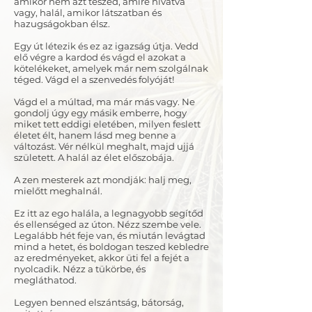
amikor nem azt teszed, amire hivatva
vagy, halál, amikor látszatban és
hazugságokban élsz.
Egy út létezik és ez az igazság útja. Vedd
elő végre a kardod és vágd el azokat a
kötelékeket, amelyek már nem szolgálnak
téged. Vágd el a szenvedés folyóját!
Vágd el a múltad, ma már más vagy. Ne
gondolj úgy egy másik emberre, hogy
miket tett eddigi eletében, milyen feslett
életet élt, hanem lásd meg benne a
változást. Vér nélkül meghalt, majd ujjá
született. A halál az élet előszobája.
A zen mesterek azt mondják: halj meg,
mielőtt meghalnál.
Ez itt az ego halála, a legnagyobb segítőd
és ellenséged az úton. Nézz szembe vele.
Legalább hét feje van, és miután levágtad
mind a hetet, és boldogan teszed kebledre
az eredményeket, akkor üti fel a fejét a
nyolcadik. Nézz a tükörbe, és
megláthatod.
Legyen benned elszántság, bátorság,