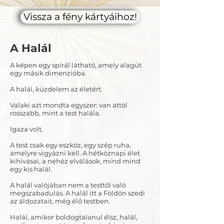
Vissza a fény kártyáihoz!
A Halál
A képen egy spirál látható, amely alagút
egy másik dimenzióba.
A halál, küzdelem az életért.
Valaki azt mondta egyszer: van attól
rosszabb, mint a test halála.
Igaza volt.
A test csak egy eszköz, egy szép ruha,
amelyre vigyázni kell. A hétköznapi élet
kihívásai, a nehéz elválások, mind mind
egy kis halál.
A halál valójában nem a testtől való
megszabadulás. A halál itt a Földön szedi
az áldozatait, még élő testben.
Halál, amikor boldogtalanul élsz, halál,