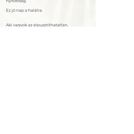
nyitottság.
Ez jó nap a halálra.
Aki vagyok az elpusztíthatatlan,
maradandó, szép és tökéletes.
Amit hiszek magamról az mind múlandó.
Amit alkotok abban benne van a
maradandó és a múlandó is.
Így kerek a világ.
Javaslat:
Ha ezt a lapot hozza elébed az élet, kérlek
gondolkozz el azon, hogy melyek a halott
kötelékeid másokhoz. Válaszd le
magadról, ami már nem szolgál téged.
Nézz szembe magaddal. Hol hazudtál
önmagadnak ? Hol voltál csak egy kicsit
engedékeny ? Ott a rés, vizsgáld meg
jobban. Vannak helyzetek, amikor ezt nem
engedheted meg magadnak.
Halj meg egy új életre !