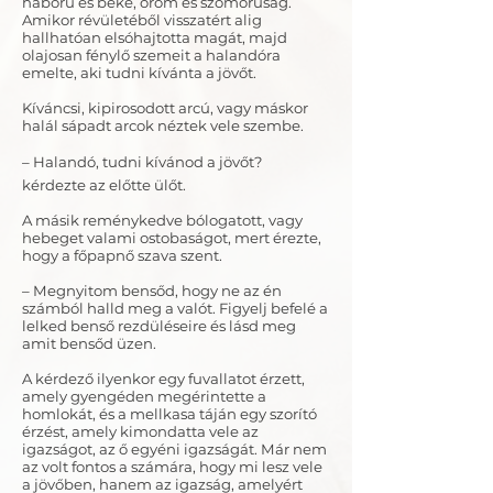
háború és béke, öröm és szomorúság.
Amikor révületéből visszatért alig
hallhatóan elsóhajtotta magát, majd
olajosan fénylő szemeit a halandóra
emelte, aki tudni kívánta a jövőt.
Kíváncsi, kipirosodott arcú, vagy máskor
halál sápadt arcok néztek vele szembe.
– Halandó, tudni kívánod a jövőt? 
kérdezte az előtte ülőt.
A másik reménykedve bólogatott, vagy
hebeget valami ostobaságot, mert érezte,
hogy a főpapnő szava szent.
– Megnyitom bensőd, hogy ne az én
számból halld meg a valót. Figyelj befelé a
lelked benső rezdüléseire és lásd meg
amit bensőd üzen.
A kérdező ilyenkor egy fuvallatot érzett,
amely gyengéden megérintette a
homlokát, és a mellkasa táján egy szorító
érzést, amely kimondatta vele az
igazságot, az ő egyéni igazságát. Már nem
az volt fontos a számára, hogy mi lesz vele
a jövőben, hanem az igazság, amelyért