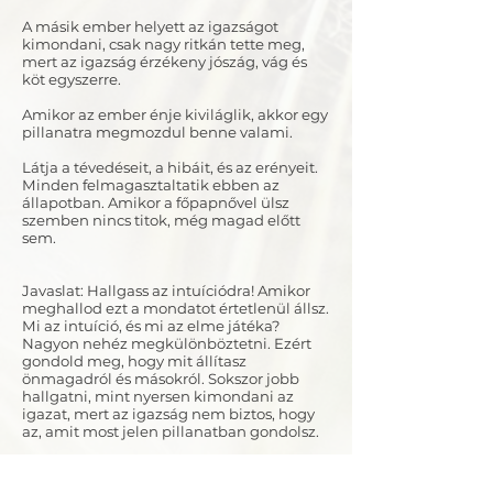
A másik ember helyett az igazságot
kimondani, csak nagy ritkán tette meg,
mert az igazság érzékeny jószág, vág és
köt egyszerre.
Amikor az ember énje kiviláglik, akkor egy
pillanatra megmozdul benne valami.
Látja a tévedéseit, a hibáit, és az erényeit.
Minden felmagasztaltatik ebben az
állapotban. Amikor a főpapnővel ülsz
szemben nincs titok, még magad előtt
sem.
Javaslat: Hallgass az intuíciódra! Amikor
meghallod ezt a mondatot értetlenül állsz.
Mi az intuíció, és mi az elme játéka?
Nagyon nehéz megkülönböztetni. Ezért
gondold meg, hogy mit állítasz
önmagadról és másokról. Sokszor jobb
hallgatni, mint nyersen kimondani az
igazat, mert az igazság nem biztos, hogy
az, amit most jelen pillanatban gondolsz.
Boldogtalanság