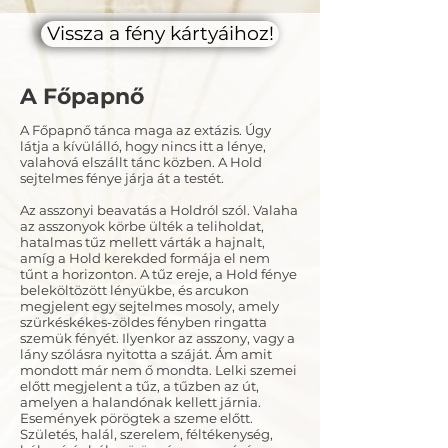
Vissza a fény kártyáihoz!
A Főpapnő
A Főpapnő tánca maga az extázis. Úgy
látja a kívülálló, hogy nincs itt a lénye,
valahová elszállt tánc közben. A Hold
sejtelmes fénye járja át a testét.
Az asszonyi beavatás a Holdról szól. Valaha
az asszonyok körbe ülték a teliholdat,
hatalmas tűz mellett várták a hajnalt,
amíg a Hold kerekded formája el nem
tűnt a horizonton. A tűz ereje, a Hold fénye
beleköltözött lényükbe, és arcukon
megjelent egy sejtelmes mosoly, amely
szürkéskékes-zöldes fényben ringatta
szemük fényét. Ilyenkor az asszony, vagy a
lány szólásra nyitotta a száját. Ám amit
mondott már nem ő mondta. Lelki szemei
előtt megjelent a tűz, a tűzben az út,
amelyen a halandónak kellett járnia.
Események pörögtek a szeme előtt.
Születés, halál, szerelem, féltékenység,