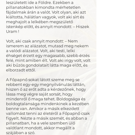
leszületett ide a Földre. Ezekben a
pillanatokban kimondta mérhetetlen
fájdalmak árán a valót. Volt olyan, aki azt
kiáltotta, hálátlan vagyok, volt aki sírt és
meghajolt a lelkében megszülető
istenkép előtt, és annyit mondott: – Hiszek
Uram !
Volt, aki csak annyit mondott: – Nem
ismerem az alázatot, mutasd meg nekem
a valódi alázatot. Volt, aki testi, lelki
éhséget érzett egy magasabb, szebb érzés
felé, mint amiben élt. Volt aki irigy volt, volt
aki bűzös gondolatait látta maga előtt, és
elborzadt ettől.
A Főpapnő sokat látott szeme meg se
rebbent egy-egy megnyilvánulás láttán,
hiszen ő az erőt adta a kérdezőnek, hogy
lássa meg végre saját sorsát, hogy
mindenről ő maga tehet. Boldogsága és
boldogtalansága mindenkinek a kezében
benne van. Amikor a másik elkezdett
vallomást tenni az életéről a Főpapnő csak
figyelt. Nézte a másik szemét, és abban a
pillanatban, ha a vele szemben ülő
valótlant mondott, akkor megállt a
szájában a szó.