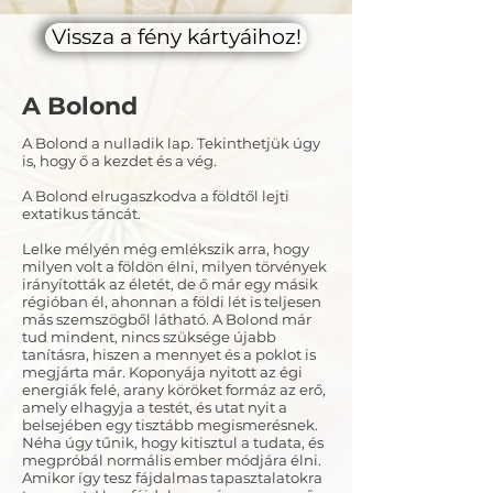
Vissza a fény kártyáihoz!
A Bolond
A Bolond a nulladik lap. Tekinthetjük úgy
is, hogy ő a kezdet és a vég.
A Bolond elrugaszkodva a földtől lejti
extatikus táncát.
Lelke mélyén még emlékszik arra, hogy
milyen volt a földön élni, milyen törvények
irányították az életét, de ő már egy másik
régióban él, ahonnan a földi lét is teljesen
más szemszögből látható. A Bolond már
tud mindent, nincs szüksége újabb
tanításra, hiszen a mennyet és a poklot is
megjárta már. Koponyája nyitott az égi
energiák felé, arany köröket formáz az erő,
amely elhagyja a testét, és utat nyit a
belsejében egy tisztább megismerésnek.
Néha úgy tűnik, hogy kitisztul a tudata, és
megpróbál normális ember módjára élni.
Amikor így tesz fájdalmas tapasztalatokra