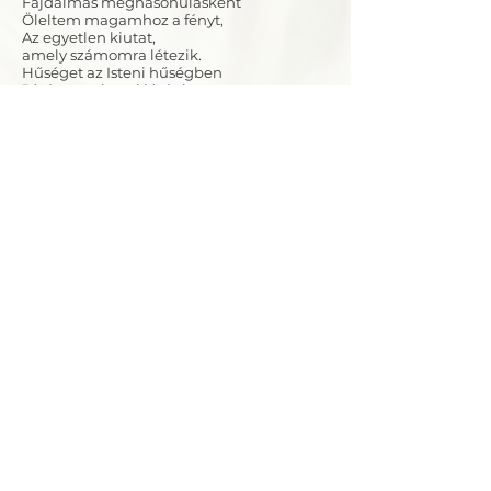
Fájdalmas meghasonulásként
Öleltem magamhoz a fényt,
Az egyetlen kiutat,
amely számomra létezik.
Hűséget az Isteni hűségben
Jóságot az isteni jóságban,
Sötétséget a pokolban.
Az éjszaka megannyi ördöge nevetett
felém.
A fény angyalai azonban fogták a kezem,
Bár elveszett pillanataimban magam sem
tudtam,
Hogy a fény vagy a sötétség követe vagyok.
Azután mindig történt valami.
Akartam, hogy történjen,
Akartam, hogy szenvedjek,
Akartam, hogy öleljek.
Isten lépett egyet hátra,
Követtem a vak homályban.
Te vagy Uram?
Kérdeztem félőn.
A válasz elmaradt.
Sötétben botorkáltam,
Tapogattam a nedves falakat.
Az alagút végén fény volt.
Kiléptem és lezuhantam a mélybe.
Meghaltam.
Eszméltem, mint lélek.