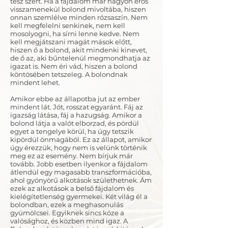
tesz szert. Ha a fájdalom már nagyon erős
visszamenekül bolond mivoltába, hiszen
onnan szemlélve minden rózsaszín. Nem
kell megfelelni senkinek, nem kell
mosolyogni, ha sírni lenne kedve. Nem
kell megjátszani magát mások előtt,
hiszen ő a bolond, akit mindenki kinevet,
de ő az, aki bűntelenül megmondhatja az
igazat is. Nem éri vád, hiszen a bolond
köntösében tetszeleg. A bolondnak
mindent lehet.
Amikor ebbe az állapotba jut az ember
mindent lát. Jót, rosszat egyaránt. Fáj az
igazság látása, fáj a hazugság. Amikor a
bolond látja a valót elborzad, és pördül
egyet a tengelye körül, ha úgy tetszik
kipördül önmagából. Ez az állapot, amikor
úgy érezzük, hogy nem is velünk történik
meg ez az esemény. Nem bírjuk már
tovább. Jobb esetben ilyenkor a fájdalom
átlendül egy magasabb transzformációba,
ahol gyönyörű alkotások születhetnek. Ám
ezek az alkotások a belső fájdalom és
kielégítetlenség gyermekei. Két világ él a
bolondban, ezek a meghasonulás
gyümölcsei. Egyiknek sincs köze a
valósághoz, és közben mind igaz. A