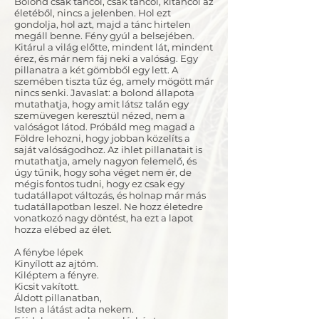
Bolond csak táncol, csak táncol, kitáncol az
életéből, nincs a jelenben. Hol ezt
gondolja, hol azt, majd a tánc hirtelen
megáll benne. Fény gyúl a belsejében.
Kitárul a világ előtte, mindent lát, mindent
érez, és már nem fáj neki a valóság. Egy
pillanatra a két gömbből egy lett. A
szemében tiszta tűz ég, amely mögött már
nincs senki. Javaslat: a bolond állapota
mutathatja, hogy amit látsz talán egy
szemüvegen keresztül nézed, nem a
valóságot látod. Próbáld meg magad a
Földre lehozni, hogy jobban közelíts a
saját valóságodhoz. Az ihlet pillanatait is
mutathatja, amely nagyon felemelő, és
úgy tűnik, hogy soha véget nem ér, de
mégis fontos tudni, hogy ez csak egy
tudatállapot változás, és holnap már más
tudatállapotban leszel. Ne hozz életedre
vonatkozó nagy döntést, ha ezt a lapot
hozza elébed az élet.
A fénybe lépek
Kinyílott az ajtóm.
Kiléptem a fényre.
Kicsit vakított.
Áldott pillanatban,
Isten a látást adta nekem.