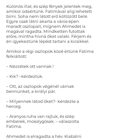
Különös illat, és szép fények jelentek meg,
amikor odaértünk. Fatimával alig lehetett
bírni. Soha nem látott erő költözött belé.
Egyre csak látni akarta a város épen
maradt oszlopait, mígnem Ahmedet is
magával ragadta. Mindketten futottak
előre, mintha hívná őket valaki. Férjem és
én igyekeztünk lépést tartani a kicsikkel.
Amikor a régi oszlopok közé értünk Fatima
felkiáltott:
– Nézzétek ott vannak !
– Kik? –kérdeztük.
– Ott, az oszlopok végénél várnak
bennünket, a királyi pár.
– Milyennek látod őket?- kérdezte a
herceg.
– Aranyos ruha van rajtuk, és szép
emberek, mosolygósak. – válaszolta
Fatima.
Ahmedet is elragadta a hév. Kiabálni