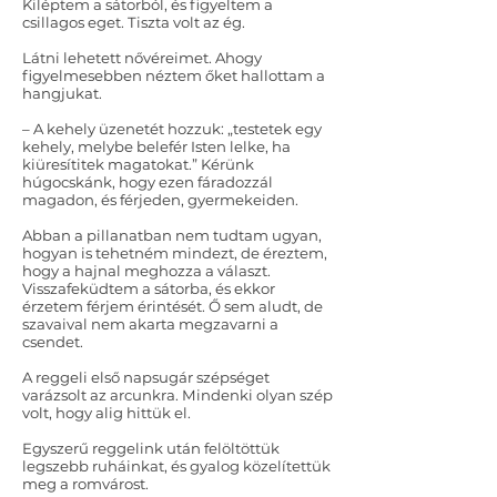
Kiléptem a sátorból, és figyeltem a
csillagos eget. Tiszta volt az ég.
Látni lehetett nővéreimet. Ahogy
figyelmesebben néztem őket hallottam a
hangjukat.
– A kehely üzenetét hozzuk: „testetek egy
kehely, melybe belefér Isten lelke, ha
kiüresítitek magatokat.” Kérünk
húgocskánk, hogy ezen fáradozzál
magadon, és férjeden, gyermekeiden.
Abban a pillanatban nem tudtam ugyan,
hogyan is tehetném mindezt, de éreztem,
hogy a hajnal meghozza a választ.
Visszafeküdtem a sátorba, és ekkor
érzetem férjem érintését. Ő sem aludt, de
szavaival nem akarta megzavarni a
csendet.
A reggeli első napsugár szépséget
varázsolt az arcunkra. Mindenki olyan szép
volt, hogy alig hittük el.
Egyszerű reggelink után felöltöttük
legszebb ruháinkat, és gyalog közelítettük
meg a romvárost.