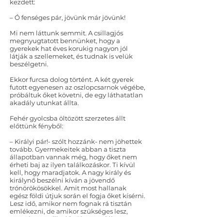
kezdett:
– Ó fenséges pár, jövünk már jövünk!
Mi nem láttunk semmit. A csillagjós
megnyugtatott bennünket, hogy a
gyerekek hat éves korukig nagyon jól
látják a szellemeket, és tudnak is velük
beszélgetni.
Ekkor furcsa dolog történt. A két gyerek
futott egyenesen az oszlopcsarnok végébe,
próbáltuk őket követni, de egy láthatatlan
akadály utunkat állta.
Fehér gyolcsba öltözött szerzetes állt
előttünk fényből:
– Királyi pár!- szólt hozzánk- nem jöhettek
tovább. Gyermekeitek abban a tiszta
állapotban vannak még, hogy őket nem
érheti baj az ilyen találkozáskor. Ti kívül
kell, hogy maradjatok. A nagy király és
királynő beszélni kíván a jövendő
trónörökösökkel. Amit most hallanak
egész földi útjuk során el fogja őket kísérni.
Lesz idő, amikor nem fognak rá tisztán
emlékezni, de amikor szükséges lesz,