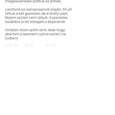
megelevenedik előttük az emlék.
Leültünk az oszlopcsarnok elején. Mi jól
láttuk a két gyereket, de a királyi párt,
férjem szüleit nem láttuk. A szerzetes
továbbra is ott lebegett a bejáratnál.
Hirtelen álom szállt ránk. Akár hogy
akartam a szemem nyitva tartani ne
tudtam.
Mély álmunkból gyermekeink
ébresztettek fel.
Mindenki elaludt. A kíséret összes tagja,
még a tevék is aludtak.
Amikor gyermekeink odajöttek, mindenki
kezdett ébredezni.
Kipirult, boldog arccal újságolták új
ismeretségüket.
Nagyon élénk volt mindkét kisgyerek.
A táborba érve a szolgálók készítették az
ételt. Kérdeztük gyermekeinket, hogy mit
láttak, akkor Fatima odament az apjához,