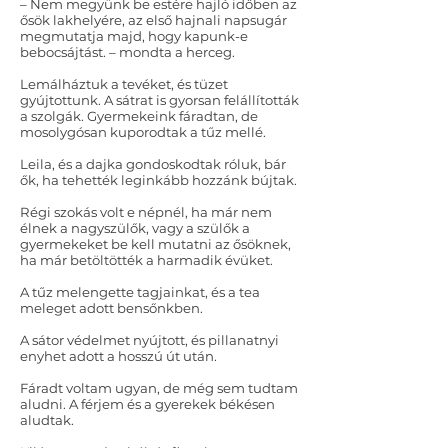
– Nem megyünk be estére hajló időben az
ősök lakhelyére, az első hajnali napsugár
megmutatja majd, hogy kapunk-e
bebocsájtást. – mondta a herceg.
Lemálháztuk a tevéket, és tüzet
gyújtottunk. A sátrat is gyorsan felállították
a szolgák. Gyermekeink fáradtan, de
mosolygósan kuporodtak a tűz mellé.
Leila, és a dajka gondoskodtak róluk, bár
ők, ha tehették leginkább hozzánk bújtak.
Régi szokás volt e népnél, ha már nem
élnek a nagyszülők, vagy a szülők a
gyermekeket be kell mutatni az ősöknek,
ha már betöltötték a harmadik évüket.
A tűz melengette tagjainkat, és a tea
meleget adott bensőnkben.
A sátor védelmet nyújtott, és pillanatnyi
enyhet adott a hosszú út után.
Fáradt voltam ugyan, de még sem tudtam
aludni. A férjem és a gyerekek békésen
aludtak.